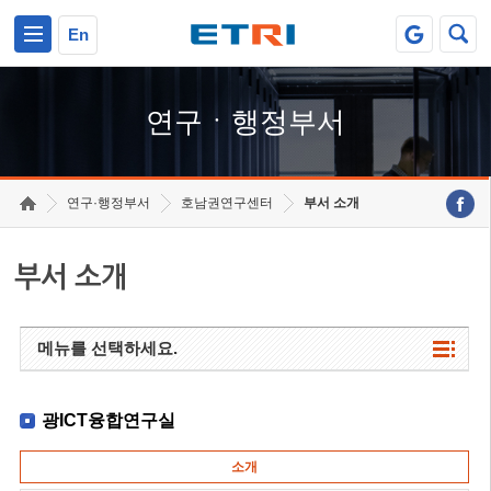
본문 바로가기
주요메뉴 바로가기
하단메뉴 바로가기
En
연구ㆍ행정부서
연구·행정부서
호남권연구센터
부서 소개
부서 소개
메뉴를 선택하세요.
광ICT융합연구실
소개