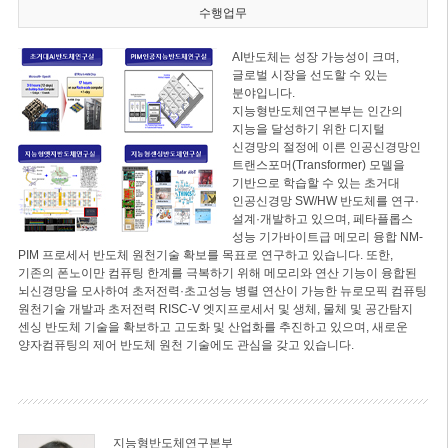
수행업무
AI반도체는 성장 가능성이 크며,
글로벌 시장을 선도할 수 있는
분야입니다.
지능형반도체연구본부는 인간의
지능을 달성하기 위한 디지털
신경망의 절정에 이른 인공신경망인
트랜스포머(Transformer) 모델을
기반으로 학습할 수 있는 초거대
인공신경망 SW/HW 반도체를 연구·
설계·개발하고 있으며, 페타플롭스
성능 기가바이트급 메모리 융합 NM-
PIM 프로세서 반도체 원천기술 확보를 목표로 연구하고 있습니다. 또한,
기존의 폰노이만 컴퓨팅 한계를 극복하기 위해 메모리와 연산 기능이 융합된
뇌신경망을 모사하여 초저전력·초고성능 병렬 연산이 가능한 뉴로모픽 컴퓨팅
원천기술 개발과 초저전력 RISC-V 엣지프로세서 및 생체, 물체 및 공간탐지
센싱 반도체 기술을 확보하고 고도화 및 산업화를 추진하고 있으며, 새로운
양자컴퓨팅의 제어 반도체 원천 기술에도 관심을 갖고 있습니다.
지능형반도체연구본부