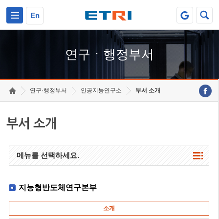
본문 바로가기
주요메뉴 바로가기
하단메뉴 바로가기
En
연구ㆍ행정부서
연구·행정부서
인공지능연구소
부서 소개
부서 소개
메뉴를 선택하세요.
지능형반도체연구본부
소개