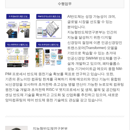
수행업무
AI반도체는 성장 가능성이 크며,
글로벌 시장을 선도할 수 있는
분야입니다.
지능형반도체연구본부는 인간의
지능을 달성하기 위한 디지털
신경망의 절정에 이른 인공신경망인
트랜스포머(Transformer) 모델을
기반으로 학습할 수 있는 초거대
인공신경망 SW/HW 반도체를 연구·
설계·개발하고 있으며, 페타플롭스
성능 기가바이트급 메모리 융합 NM-
PIM 프로세서 반도체 원천기술 확보를 목표로 연구하고 있습니다. 또한,
기존의 폰노이만 컴퓨팅 한계를 극복하기 위해 메모리와 연산 기능이 융합된
뇌신경망을 모사하여 초저전력·초고성능 병렬 연산이 가능한 뉴로모픽 컴퓨팅
원천기술 개발과 초저전력 RISC-V 엣지프로세서 및 생체, 물체 및 공간탐지
센싱 반도체 기술을 확보하고 고도화 및 산업화를 추진하고 있으며, 새로운
양자컴퓨팅의 제어 반도체 원천 기술에도 관심을 갖고 있습니다.
지능형반도체연구본부