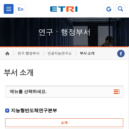
본문 바로가기
주요메뉴 바로가기
하단메뉴 바로가기
En
연구ㆍ행정부서
연구·행정부서
인공지능연구소
부서 소개
부서 소개
메뉴를 선택하세요.
지능형반도체연구본부
소개