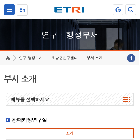
본문 바로가기
주요메뉴 바로가기
하단메뉴 바로가기
En
연구ㆍ행정부서
연구·행정부서
호남권연구센터
부서 소개
부서 소개
메뉴를 선택하세요.
광패키징연구실
소개