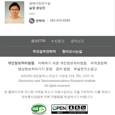
광패키징연구실
실장 권상진
062-970-6599
연락처
클린ETRI
e-신문고
공익신고
주요업무연락처
찾아오시는길
개인정보처리방침
이해하기 쉬운 개인정보처리방침
저작권정책
영상정보처리기기 운영ㆍ관리 방침
부설연구소공고
(34129) 대전광역시 유성구 가정로 218, TEL
1466-38
Electronics and Telecommunications Research Institute.
All rights reserved.
본 홈페이지에 게시된 이메일 주소가 자동수집되는 것을 거부하며, 이를 위반시
정보통신망법에 의해 처벌됨을 유념하시기 바랍니다.