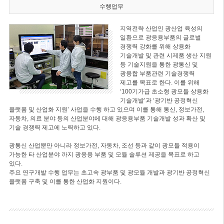
수행업무
지역전략 산업인 광산업 육성의
일환으로 광응용부품의 글로벌
경쟁력 강화를 위해 상용화
기술개발 및 관련 시제품 생산 지원
등 기술지원을 통한 광통신 및
광융합 부품관련 기술경쟁력
제고를 목표로 한다. 이를 위해
‘100기가급 초소형 광모듈 상용화
기술개발’과 ‘광기반 공정혁신
플랫폼 및 산업화 지원’ 사업을 수행 하고 있으며 이를 통해 통신, 정보가전,
자동차, 의료 분야 등의 산업분야에 대해 광응용부품 기술개발 성과 확산 및
기술 경쟁력 제고에 노력하고 있다.
광통신 산업뿐만 아니라 정보가전, 자동차, 조선 등과 같이 광모듈 적용이
가능한 타 산업분야 까지 광응용 부품 및 모듈 솔루션 제공을 목표로 하고
있다.
주요 연구개발 수행 업무는 초고속 광부품 및 광모듈 개발과 광기반 공정혁신
플랫폼 구축 및 이를 통한 산업화 지원이다.