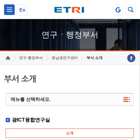
본문 바로가기
주요메뉴 바로가기
하단메뉴 바로가기
En
연구ㆍ행정부서
연구·행정부서
호남권연구센터
부서 소개
부서 소개
메뉴를 선택하세요.
광ICT융합연구실
소개