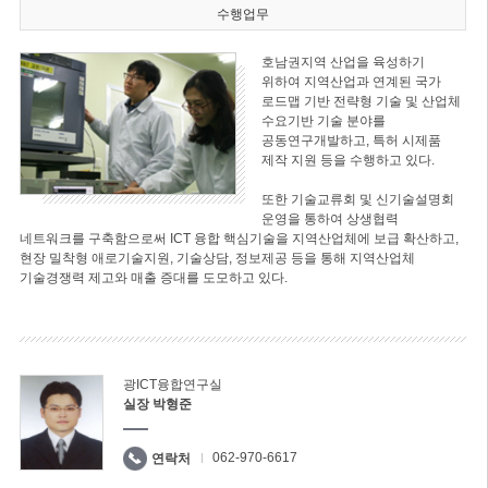
수행업무
호남권지역 산업을 육성하기
위하여 지역산업과 연계된 국가
로드맵 기반 전략형 기술 및 산업체
수요기반 기술 분야를
공동연구개발하고, 특허 시제품
제작 지원 등을 수행하고 있다.
또한 기술교류회 및 신기술설명회
운영을 통하여 상생협력
네트워크를 구축함으로써 ICT 융합 핵심기술을 지역산업체에 보급 확산하고,
현장 밀착형 애로기술지원, 기술상담, 정보제공 등을 통해 지역산업체
기술경쟁력 제고와 매출 증대를 도모하고 있다.
광ICT융합연구실
실장 박형준
062-970-6617
연락처