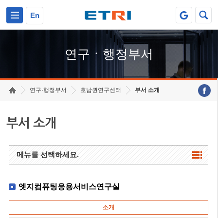
본문 바로가기
주요메뉴 바로가기
하단메뉴 바로가기
En
연구ㆍ행정부서
연구·행정부서
호남권연구센터
부서 소개
부서 소개
메뉴를 선택하세요.
엣지컴퓨팅응용서비스연구실
소개