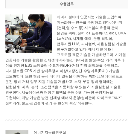
수행업무
에너지 분야에 인공지능 기술을 도입하여
지능화하는 연구를 수행하고 있다. 에너지
(전력,열,수소 등) 시스템의 효율적 관제·
운영을 위해, 전력 IoT 표준화(KS eIoT, OMA
LwM2M), 시계열 예측, 운영 최적화,
업무지원 LLM, 피지컬AI, 자율실험실 기술을
연구개발하고 있다. 에너지 분야 IoT
프로토콜 표준 기술을 개발하였으며, 시계열
인공지능 기술을 활용한 신재생에너지/분산에너지원 발전·수요·가격 예측과
이를 연계한 ESS 스케줄링·수요자원(DR)·거래 전략 최적화를 수행하고,
디지털트윈·CPS 기반 상태추정과 이상/고장진단·수명예측(RUL) 기술을
고도화한다. 또한 현장 문서·데이터·알람을 이해하는 특화 LLM 에이전트로
운전·정비·거래 업무 지원 기술을 개발하고, 소재·부품·장비 영역에는
실험설계–계측–분석–조건탐색을 자동화할 수 있는 AI 자율실험실 기술을
연구한다. 시뮬레이션과 현장 피드백을 통해 신뢰 가능한 운영지능을
구현하며, 개발 기술은 발전·신재생 에너지 운영/설비관리, 마이크로그리드·
전력거래, 철도·산업설비 관리 등 현장에 확장 적용한다.
에너지지능화연구실