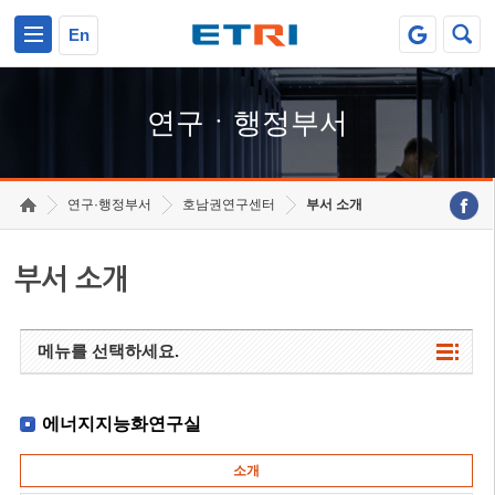
본문 바로가기
주요메뉴 바로가기
하단메뉴 바로가기
En
연구ㆍ행정부서
연구·행정부서
호남권연구센터
부서 소개
부서 소개
메뉴를 선택하세요.
에너지지능화연구실
소개