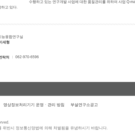
수행하고 있는 연구개발 사업에 대한 품질관리를 위하여 사업 Q-ma
행하고 있다.
지능융합연구실
 이세형
062-970-6596
연락처
영상정보처리기기 운영ㆍ관리 방침
부설연구소공고
erved.
를 위반시 정보통신망법에 의해 처벌됨을 유념하시기 바랍니다.