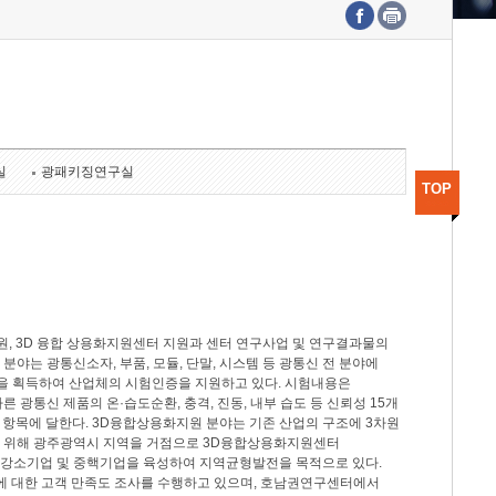
수도권연구본부
기획본부
사업화본부
행정본부
대외협력부
실
광패키징연구실
TOP
, 3D 융합 상용화지원센터 지원과 센터 연구사업 및 연구결과물의
분야는 광통신소자, 부품, 모듈, 단말, 시스템 등 광통신 전 분야에
을 획득하여 산업체의 시험인증을 지원하고 있다. 시험내용은
제시험규격에 따른 광통신 제품의 온·습도순환, 충격, 진동, 내부 습도 등 신뢰성 15개
2개 항목에 달한다. 3D융합상용화지원 분야는 기존 산업의 구조에 3차원
을 위해 광주광역시 지역을 거점으로 3D융합상용화지원센터
 강소기업 및 중핵기업을 육성하여 지역균형발전을 목적으로 있다.
활동에 대한 고객 만족도 조사를 수행하고 있으며, 호남권연구센터에서