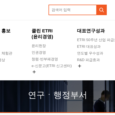
 홍보
클린 ETRI
대표연구성과
(윤리경영)
ETRI 50주년 산업 파
윤리헌장
ETRI 대표성과
인권경영
 체험관
연도별 우수성과
청렴·반부패경영
영상
R&D 파급효과
e-신문고(ETRI 신고센터)
지식공유플랫폼
공익신고
청렴포털 신고
고객의소리
연구ㆍ행정부서
수의계약 현황
부패징계 현황
감사결과공개