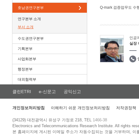
Q-mark 검증업무도 수
호남권연구본부
연구본부 소개
부서 소개
인공
수도권연구본부
실장
기획본부
사업화본부
행정본부
대외협력부
클린ETRI
e-신문고
공익신고
개인정보처리방침
이해하기 쉬운 개인정보처리방침
저작권정책
(34129) 대전광역시 유성구 가정로 218, TEL
1466-38
Electronics and Telecommunications Research Institute.
All rights res
본 홈페이지에 게시된 이메일 주소가 자동수집되는 것을 거부하며, 이