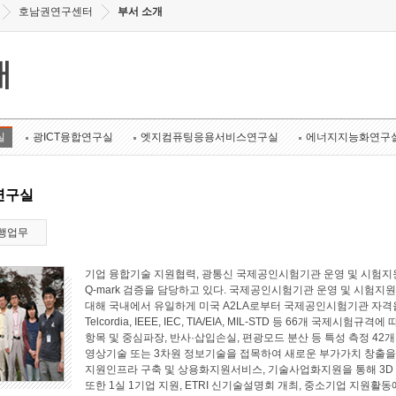
호남권연구센터
부서 소개
개
실
광ICT융합연구실
엣지컴퓨팅응용서비스연구실
에너지지능화연구
연구실
행업무
기업 융합기술 지원협력, 광통신 국제공인시험기관 운영 및 시험지원
Q-mark 검증을 담당하고 있다. 국제공인시험기관 운영 및 시험지원 
대해 국내에서 유일하게 미국 A2LA로부터 국제공인시험기관 자격
Telcordia, IEEE, IEC, TIA/EIA, MIL-STD 등 66개 국
항목 및 중심파장, 반사·삽입손실, 편광모드 분산 등 특성 측정 4
영상기술 또는 3차원 정보기술을 접목하여 새로운 부가가치 창출
지원인프라 구축 및 상용화지원서비스, 기술사업화지원을 통해 3D
또한 1실 1기업 지원, ETRI 신기술설명회 개최, 중소기업 지원