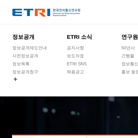
본문 바로가기
주요메뉴 바로가기
하단메뉴 바로가기
정보공개
ETRI 소식
연구원
정보공개제도안내
공지사항
50년사
사전정보공개
보도자료
간행물
정보목록
ETRI SNS
정보통신
정보공개청구
채용공고
홍보 동
경영공시
공공데이터개방
사업실명제