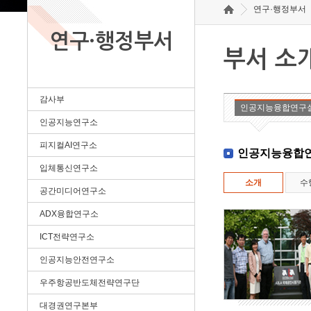
연구·행정부서
연구·행정부서
부서 소
감사부
인공지능융합연구
인공지능연구소
피지컬AI연구소
인공지능융합
입체통신연구소
소개
수
공간미디어연구소
ADX융합연구소
ICT전략연구소
인공지능안전연구소
우주항공반도체전략연구단
대경권연구본부