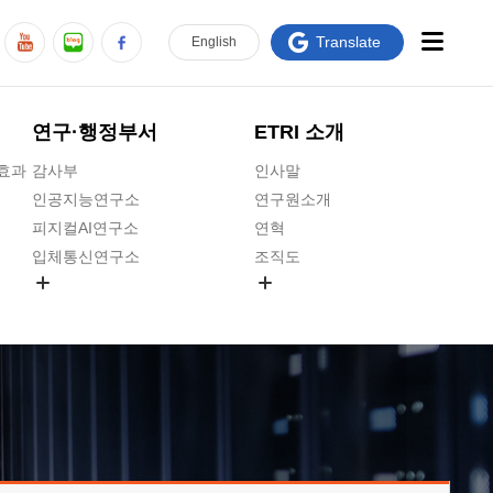
Translate
En
glish
연구·행정부서
ETRI 소개
급효과
감사부
인사말
인공지능연구소
연구원소개
피지컬AI연구소
연혁
입체통신연구소
조직도
공간미디어연구소
기타 공개정보
ADX융합연구소
원규 제·개정 예고
ICT전략연구소
연구원 고객헌장
인공지능안전연구소
ETRI CI
우주항공반도체전략연구단
주요업무연락처
대경권연구본부
찾아오시는길
호남권연구본부