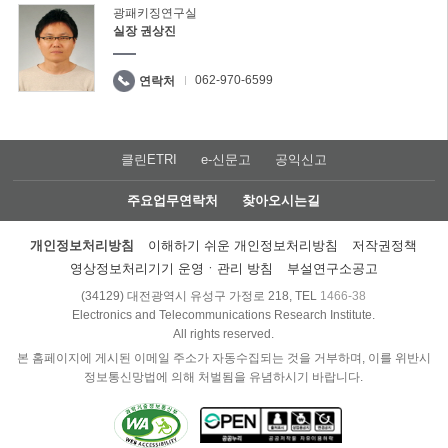
광패키징연구실
실장 권상진
062-970-6599
연락처
클린ETRI
e-신문고
공익신고
주요업무연락처
찾아오시는길
개인정보처리방침
이해하기 쉬운 개인정보처리방침
저작권정책
영상정보처리기기 운영ㆍ관리 방침
부설연구소공고
(34129) 대전광역시 유성구 가정로 218, TEL
1466-38
Electronics and Telecommunications Research Institute.
All rights reserved.
본 홈페이지에 게시된 이메일 주소가 자동수집되는 것을 거부하며, 이를 위반시
정보통신망법에 의해 처벌됨을 유념하시기 바랍니다.