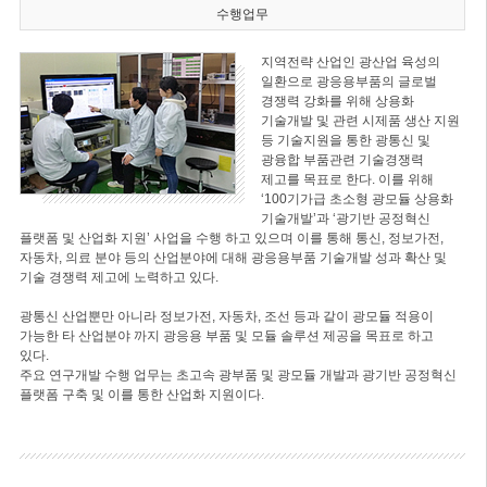
수행업무
지역전략 산업인 광산업 육성의
일환으로 광응용부품의 글로벌
경쟁력 강화를 위해 상용화
기술개발 및 관련 시제품 생산 지원
등 기술지원을 통한 광통신 및
광융합 부품관련 기술경쟁력
제고를 목표로 한다. 이를 위해
‘100기가급 초소형 광모듈 상용화
기술개발’과 ‘광기반 공정혁신
플랫폼 및 산업화 지원’ 사업을 수행 하고 있으며 이를 통해 통신, 정보가전,
자동차, 의료 분야 등의 산업분야에 대해 광응용부품 기술개발 성과 확산 및
기술 경쟁력 제고에 노력하고 있다.
광통신 산업뿐만 아니라 정보가전, 자동차, 조선 등과 같이 광모듈 적용이
가능한 타 산업분야 까지 광응용 부품 및 모듈 솔루션 제공을 목표로 하고
있다.
주요 연구개발 수행 업무는 초고속 광부품 및 광모듈 개발과 광기반 공정혁신
플랫폼 구축 및 이를 통한 산업화 지원이다.