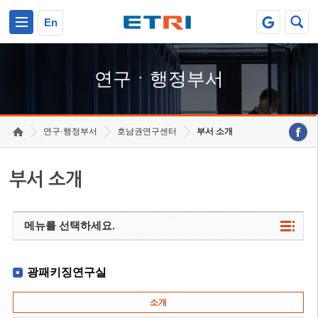
본문 바로가기
주요메뉴 바로가기
하단메뉴 바로가기
En
연구ㆍ행정부서
연구·행정부서
호남권연구센터
부서 소개
부서 소개
메뉴를 선택하세요.
광패키징연구실
소개