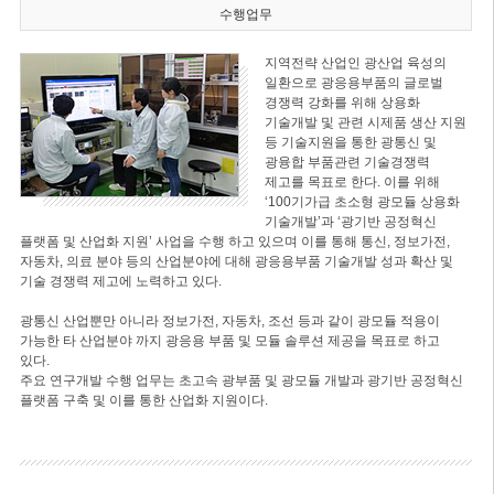
수행업무
지역전략 산업인 광산업 육성의
일환으로 광응용부품의 글로벌
경쟁력 강화를 위해 상용화
기술개발 및 관련 시제품 생산 지원
등 기술지원을 통한 광통신 및
광융합 부품관련 기술경쟁력
제고를 목표로 한다. 이를 위해
‘100기가급 초소형 광모듈 상용화
기술개발’과 ‘광기반 공정혁신
플랫폼 및 산업화 지원’ 사업을 수행 하고 있으며 이를 통해 통신, 정보가전,
자동차, 의료 분야 등의 산업분야에 대해 광응용부품 기술개발 성과 확산 및
기술 경쟁력 제고에 노력하고 있다.
광통신 산업뿐만 아니라 정보가전, 자동차, 조선 등과 같이 광모듈 적용이
가능한 타 산업분야 까지 광응용 부품 및 모듈 솔루션 제공을 목표로 하고
있다.
주요 연구개발 수행 업무는 초고속 광부품 및 광모듈 개발과 광기반 공정혁신
플랫폼 구축 및 이를 통한 산업화 지원이다.