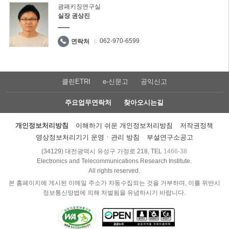
광패키징연구실
실장 권상진
062-970-6599
연락처
클린ETRI
e-신문고
공익신고
주요업무연락처
찾아오시는길
개인정보처리방침
이해하기 쉬운 개인정보처리방침
저작권정책
영상정보처리기기 운영ㆍ관리 방침
부설연구소공고
(34129) 대전광역시 유성구 가정로 218, TEL
1466-38
Electronics and Telecommunications Research Institute.
All rights reserved.
본 홈페이지에 게시된 이메일 주소가 자동수집되는 것을 거부하며, 이를 위반시
정보통신망법에 의해 처벌됨을 유념하시기 바랍니다.