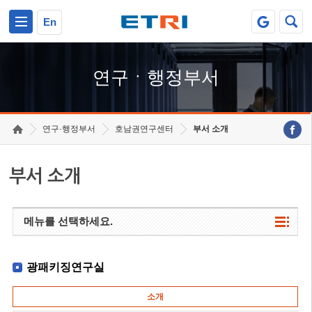
본문 바로가기
주요메뉴 바로가기
하단메뉴 바로가기
En
연구ㆍ행정부서
연구·행정부서
호남권연구센터
부서 소개
부서 소개
메뉴를 선택하세요.
광패키징연구실
소개