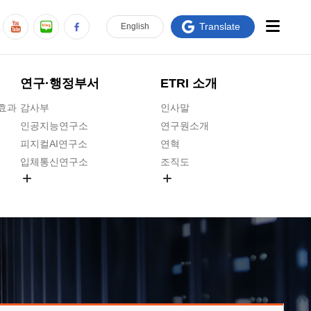
Translate
En
glish
연구·행정부서
ETRI 소개
급효과
감사부
인사말
인공지능연구소
연구원소개
피지컬AI연구소
연혁
입체통신연구소
조직도
공간미디어연구소
기타 공개정보
ADX융합연구소
원규 제·개정 예고
ICT전략연구소
연구원 고객헌장
인공지능안전연구소
ETRI CI
우주항공반도체전략연구단
주요업무연락처
대경권연구본부
찾아오시는길
호남권연구본부