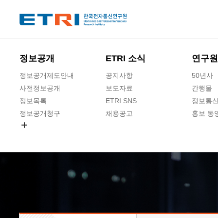
본문 바로가기
주요메뉴 바로가기
하단메뉴 바로가기
정보공개
ETRI 소식
연구원
정보공개제도안내
공지사항
50년사
사전정보공개
보도자료
간행물
정보목록
ETRI SNS
정보통신
정보공개청구
채용공고
홍보 동
경영공시
공공데이터개방
사업실명제