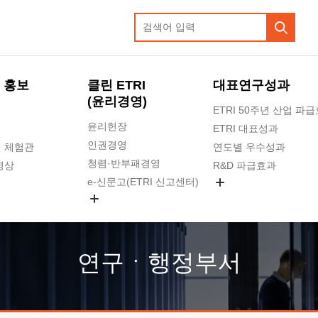
 홍보
클린 ETRI
대표연구성과
(윤리경영)
ETRI 50주년 산업 파
윤리헌장
ETRI 대표성과
인권경영
 체험관
연도별 우수성과
청렴·반부패경영
영상
R&D 파급효과
e-신문고(ETRI 신고센터)
지식공유플랫폼
공익신고
청렴포털 신고
고객의소리
연구ㆍ행정부서
수의계약 현황
부패징계 현황
감사결과공개