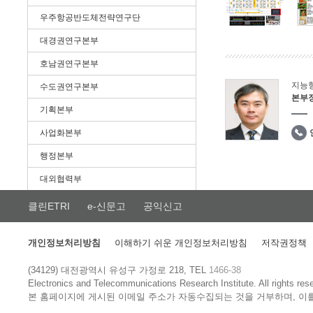
우주항공반도체전략연구단
대경권연구본부
호남권연구본부
지능
수도권연구본부
본부
기획본부
사업화본부
행정본부
대외협력부
클린ETRI
e-신문고
공익신고
개인정보처리방침
이해하기 쉬운 개인정보처리방침
저작권정책
(34129) 대전광역시 유성구 가정로 218, TEL
1466-38
Electronics and Telecommunications Research Institute.
All rights res
본 홈페이지에 게시된 이메일 주소가 자동수집되는 것을 거부하며, 이