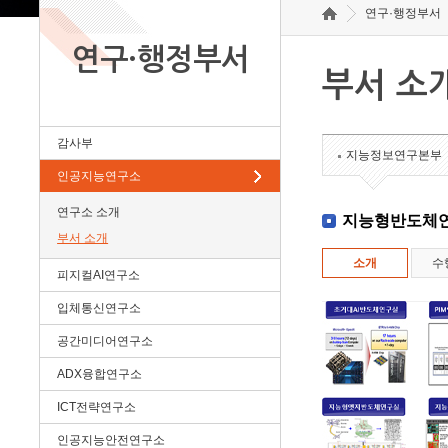
연구·행정부서
연구·행정부서
부서 소
감사부
지능정보연구본부
인공지능연구소
연구소 소개
지능형반도체
부서 소개
소개
수
피지컬AI연구소
입체통신연구소
공간미디어연구소
ADX융합연구소
ICT전략연구소
인공지능안전연구소