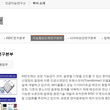
인공지능연구소
부서 소개
개
AIDC연구본부
지능형반도체연구본부
사이버보안연구본부
정책
연구본부
행업무
AI반도체는 성장 가능성이 크며, 글로벌 시장을 선도할 수 있는 
신경망의 절정에 이른 인공신경망인 트랜스포머(Transformer) 모
설계·개발하고 있으며, 페타플롭스 성능 기가바이트급 메모리 융합 N
또한, 기존의 폰노이만 컴퓨팅 한계를 극복하기 위해 메모리와 연산
가능한 뉴로모픽 컴퓨팅 원천기술 개발과 초저전력 RISC-V 엣지프로
및 산업화를 추진하고 있으며, 새로운 양자컴퓨팅의 제어 반도체 원천