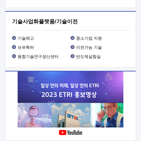
프로그램 개발
 상세이력ㅇ(붙 임1) 대상인력 A 상세이력ㅇ(붙
임2) 대상인력 B 상세이력
3. 신청방법 및 향후일정 등

신청방법: 이메일 (verdi@etri.re.kr)* <별첨양식>을 작성하여
기술사업화플랫폼/기술이전
제출
 문 의 처: ETRI사업화본부 기업성장지원부
기업성장지원전략실ㅇ오경석 책임 연구원 (T. 042-860-5076,
verdi@etri.re.kr)
 제출양식
ㅇ(별첨양식) ETRI연구인력
기술예고
중소기업 지원
현장지원 신청서 (기업)
보유특허
이전가능 기술
융합기술연구생산센터
반도체실험실