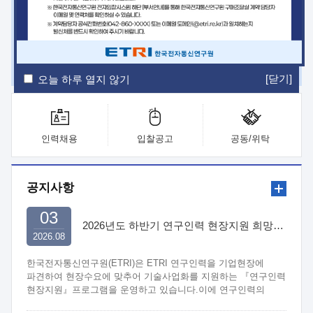
ETRI Insight
ETRI Journal
전자통신동향분석
ETRI 웹진
ETRI 간행물
전자도서관
[닫기]
오늘 하루 열지 않기
인력채용
입찰공고
공동/위탁
공지사항
03
2026년도 하반기 연구인력 현장지원 희망기업 신청/접수
2026.08
한국전자통신연구원(ETRI)은 ETRI 연구인력을 기업현장에
파견하여 현장수요에 맞추어 기술사업화를 지원하는 『연구인력
현장지원』프로그램을 운영하고 있습니다.이에 연구인력의
지원을 희망하는 중소.중견기업에서는 신청하여 주시기