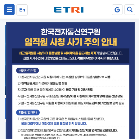
본문 바로가기
주요메뉴 바로가기
En
지식공유
ETRI 오픈소스
플랫폼
거버넌스 대응
발간자료