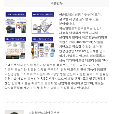
수행업무
AI반도체는 성장 가능성이 크며,
글로벌 시장을 선도할 수 있는
분야입니다.
지능형반도체연구본부는 인간의
지능을 달성하기 위한 디지털
신경망의 절정에 이른 인공신경망인
트랜스포머(Transformer) 모델을
기반으로 학습할 수 있는 초거대
인공신경망 SW/HW 반도체를 연구·
설계·개발하고 있으며, 페타플롭스
성능 기가바이트급 메모리 융합 NM-
PIM 프로세서 반도체 원천기술 확보를 목표로 연구하고 있습니다. 또한,
기존의 폰노이만 컴퓨팅 한계를 극복하기 위해 메모리와 연산 기능이 융합된
뇌신경망을 모사하여 초저전력·초고성능 병렬 연산이 가능한 뉴로모픽 컴퓨팅
원천기술 개발과 초저전력 RISC-V 엣지프로세서 및 생체, 물체 및 공간탐지
센싱 반도체 기술을 확보하고 고도화 및 산업화를 추진하고 있으며, 새로운
양자컴퓨팅의 제어 반도체 원천 기술에도 관심을 갖고 있습니다.
지능형반도체연구본부