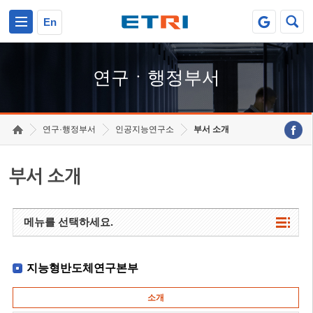
본문 바로가기
주요메뉴 바로가기
하단메뉴 바로가기
En
연구ㆍ행정부서
연구·행정부서
인공지능연구소
부서 소개
부서 소개
메뉴를 선택하세요.
지능형반도체연구본부
소개