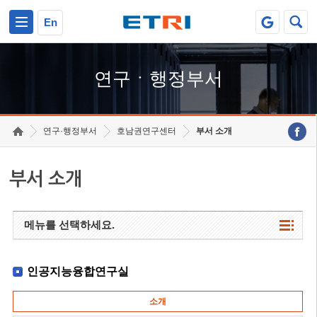
본문 바로가기
주요메뉴 바로가기
하단메뉴 바로가기
En
연구ㆍ행정부서
연구·행정부서
호남권연구센터
부서 소개
부서 소개
메뉴를 선택하세요.
인공지능융합연구실
소개