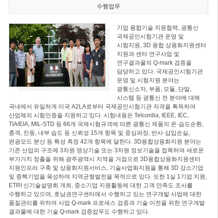
수행업무
기업 융합기술 지원협력, 광통신
국제공인시험기관 운영 및
시험지원, 3D 융합 상용화지원센터
지원과 센터 연구사업 및
연구결과물의 Q-mark 검증을
담당하고 있다. 국제공인시험기관
운영 및 시험지원 분야는
광통신소자, 부품, 모듈, 단말,
시스템 등 광통신 전 분야에 대해
국내에서 유일하게 미국 A2LA로부터 국제공인시험기관 자격을 획득하여
산업체의 시험인증을 지원하고 있다. 시험내용은 Telcordia, IEEE, IEC,
TIA/EIA, MIL-STD 등 66개 국제시험규격에 따른 광통신 제품의 온·습도순환,
충격, 진동, 내부 습도 등 신뢰성 15개 항목 및 중심파장, 반사·삽입손실,
편광모드 분산 등 특성 측정 42개 항목에 달한다. 3D융합상용화지원 분야는
기존 산업의 구조에 3차원 영상기술 또는 3차원 정보기술을 접목하여 새로운
부가가치 창출을 위해 광주광역시 지역을 거점으로 3D융합상용화지원센터
지원인프라 구축 및 상용화지원서비스, 기술사업화지원을 통해 3D 강소기업
및 중핵기업을 육성하여 지역균형발전을 목적으로 있다. 또한 1실 1기업 지원,
ETRI 신기술설명회 개최, 중소기업 지원활동에 대한 고객 만족도 조사를
수행하고 있으며, 호남권연구센터에서 수행하고 있는 연구개발 사업에 대한
품질관리를 위하여 사업 Q-mark 프로세스 검증과 기술 이전을 위한 연구개발
결과물에 대한 기술 Q-mark 검증업무도 수행하고 있다.