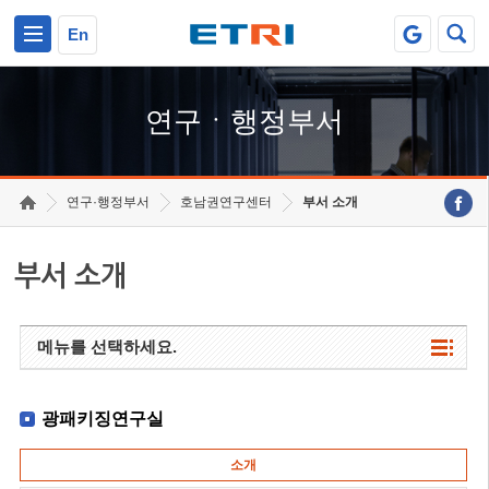
본문 바로가기
주요메뉴 바로가기
하단메뉴 바로가기
En
연구ㆍ행정부서
연구·행정부서
호남권연구센터
부서 소개
부서 소개
메뉴를 선택하세요.
광패키징연구실
소개