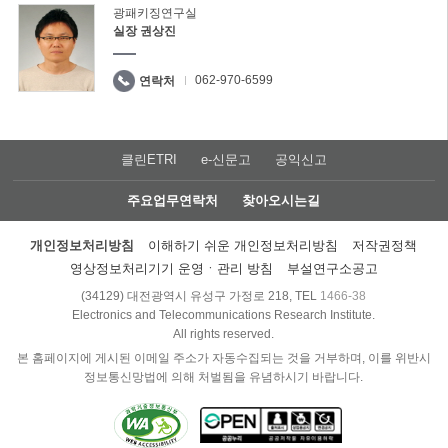
광패키징연구실
실장 권상진
062-970-6599
연락처
클린ETRI
e-신문고
공익신고
주요업무연락처
찾아오시는길
개인정보처리방침
이해하기 쉬운 개인정보처리방침
저작권정책
영상정보처리기기 운영ㆍ관리 방침
부설연구소공고
(34129) 대전광역시 유성구 가정로 218, TEL
1466-38
Electronics and Telecommunications Research Institute.
All rights reserved.
본 홈페이지에 게시된 이메일 주소가 자동수집되는 것을 거부하며, 이를 위반시
정보통신망법에 의해 처벌됨을 유념하시기 바랍니다.