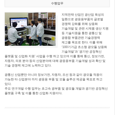
수행업무
지역전략 산업인 광산업 육성의
일환으로 광응용부품의 글로벌
경쟁력 강화를 위해 상용화
기술개발 및 관련 시제품 생산 지원
등 기술지원을 통한 광통신 및
광융합 부품관련 기술경쟁력
제고를 목표로 한다. 이를 위해
‘100기가급 초소형 광모듈 상용화
기술개발’과 ‘광기반 공정혁신
플랫폼 및 산업화 지원’ 사업을 수행 하고 있으며 이를 통해 통신, 정보가전,
자동차, 의료 분야 등의 산업분야에 대해 광응용부품 기술개발 성과 확산 및
기술 경쟁력 제고에 노력하고 있다.
광통신 산업뿐만 아니라 정보가전, 자동차, 조선 등과 같이 광모듈 적용이
가능한 타 산업분야 까지 광응용 부품 및 모듈 솔루션 제공을 목표로 하고
있다.
주요 연구개발 수행 업무는 초고속 광부품 및 광모듈 개발과 광기반 공정혁신
플랫폼 구축 및 이를 통한 산업화 지원이다.