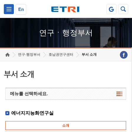
본문 바로가기
주요메뉴 바로가기
하단메뉴 바로가기
En
연구ㆍ행정부서
연구·행정부서
호남권연구센터
부서 소개
부서 소개
메뉴를 선택하세요.
에너지지능화연구실
소개