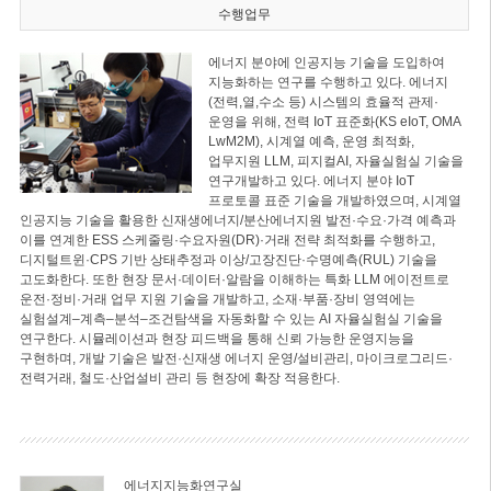
수행업무
에너지 분야에 인공지능 기술을 도입하여
지능화하는 연구를 수행하고 있다. 에너지
(전력,열,수소 등) 시스템의 효율적 관제·
운영을 위해, 전력 IoT 표준화(KS eIoT, OMA
LwM2M), 시계열 예측, 운영 최적화,
업무지원 LLM, 피지컬AI, 자율실험실 기술을
연구개발하고 있다. 에너지 분야 IoT
프로토콜 표준 기술을 개발하였으며, 시계열
인공지능 기술을 활용한 신재생에너지/분산에너지원 발전·수요·가격 예측과
이를 연계한 ESS 스케줄링·수요자원(DR)·거래 전략 최적화를 수행하고,
디지털트윈·CPS 기반 상태추정과 이상/고장진단·수명예측(RUL) 기술을
고도화한다. 또한 현장 문서·데이터·알람을 이해하는 특화 LLM 에이전트로
운전·정비·거래 업무 지원 기술을 개발하고, 소재·부품·장비 영역에는
실험설계–계측–분석–조건탐색을 자동화할 수 있는 AI 자율실험실 기술을
연구한다. 시뮬레이션과 현장 피드백을 통해 신뢰 가능한 운영지능을
구현하며, 개발 기술은 발전·신재생 에너지 운영/설비관리, 마이크로그리드·
전력거래, 철도·산업설비 관리 등 현장에 확장 적용한다.
에너지지능화연구실