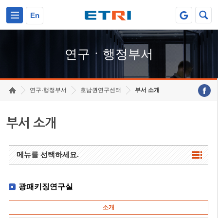
본문 바로가기
주요메뉴 바로가기
하단메뉴 바로가기
En
연구ㆍ행정부서
연구·행정부서
호남권연구센터
부서 소개
부서 소개
메뉴를 선택하세요.
광패키징연구실
소개