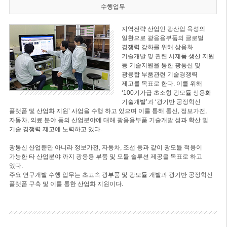
수행업무
지역전략 산업인 광산업 육성의
일환으로 광응용부품의 글로벌
경쟁력 강화를 위해 상용화
기술개발 및 관련 시제품 생산 지원
등 기술지원을 통한 광통신 및
광융합 부품관련 기술경쟁력
제고를 목표로 한다. 이를 위해
‘100기가급 초소형 광모듈 상용화
기술개발’과 ‘광기반 공정혁신
플랫폼 및 산업화 지원’ 사업을 수행 하고 있으며 이를 통해 통신, 정보가전,
자동차, 의료 분야 등의 산업분야에 대해 광응용부품 기술개발 성과 확산 및
기술 경쟁력 제고에 노력하고 있다.
광통신 산업뿐만 아니라 정보가전, 자동차, 조선 등과 같이 광모듈 적용이
가능한 타 산업분야 까지 광응용 부품 및 모듈 솔루션 제공을 목표로 하고
있다.
주요 연구개발 수행 업무는 초고속 광부품 및 광모듈 개발과 광기반 공정혁신
플랫폼 구축 및 이를 통한 산업화 지원이다.