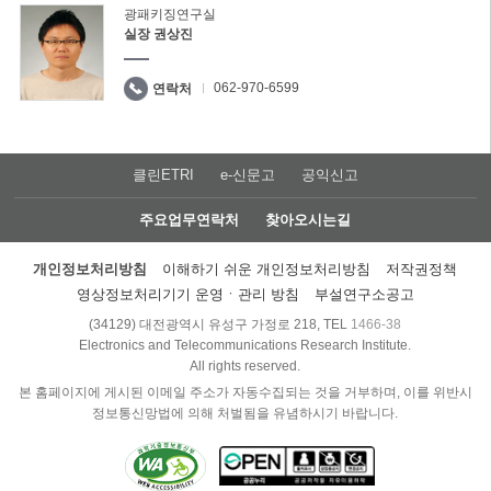
광패키징연구실
실장 권상진
062-970-6599
연락처
클린ETRI
e-신문고
공익신고
주요업무연락처
찾아오시는길
개인정보처리방침
이해하기 쉬운 개인정보처리방침
저작권정책
영상정보처리기기 운영ㆍ관리 방침
부설연구소공고
(34129) 대전광역시 유성구 가정로 218, TEL
1466-38
Electronics and Telecommunications Research Institute.
All rights reserved.
본 홈페이지에 게시된 이메일 주소가 자동수집되는 것을 거부하며, 이를 위반시
정보통신망법에 의해 처벌됨을 유념하시기 바랍니다.