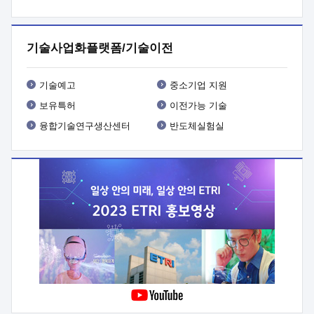
프로그램 개발
 상세이력ㅇ(붙 임1) 대상인력 A 상세이력ㅇ(붙
임2) 대상인력 B 상세이력
3. 신청방법 및 향후일정 등

신청방법: 이메일 (verdi@etri.re.kr)* <별첨양식>을 작성하여
기술사업화플랫폼/기술이전
제출
 문 의 처: ETRI사업화본부 기업성장지원부
기업성장지원전략실ㅇ오경석 책임 연구원 (T. 042-860-5076,
verdi@etri.re.kr)
 제출양식
ㅇ(별첨양식) ETRI연구인력
기술예고
중소기업 지원
현장지원 신청서 (기업)
보유특허
이전가능 기술
융합기술연구생산센터
반도체실험실