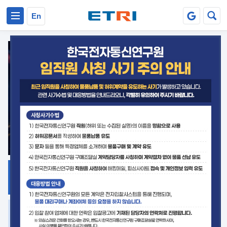
본문 바로가기
주요메뉴 바로가기
En
지식공유
ETRI 오픈소스
플랫폼
거버넌스 대응
발간자료