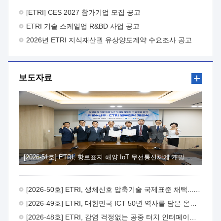
바랍니다.
2026년 8월 한국전자통신연구원장
1. 추진개요

추진목적: ETRI 인력을 기업현장에 파견. 기술지원을
[ETRI] CES 2027 참가기업 모집 공고
실시함으로써 ETRI 개발기술의 사업화를 지원하여
ETRI 기술 스케일업 R&BD 사업 공고
사업화성과를 극대화하고, 지원기업을 강견기업으로 육성하고자
함.
2026년 ETRI 지식재산권 유상양도계약 수요조사 공고
 신청자격: ETRI 협력기업 및 일반 ICT 중소기업*
협력기업: ETRI 창업/연구소기업, 기술이전/출자기업 등 ETRI
개발기술을 사업화하고자 하는 기업
 파견기간: 1년 이상
[최대 3년까지 연속지원 가능]* 연속지원은 지원완료 시점에서
보도자료
당해 지원실적과 차기 지원계획을 평가하여 결정
 기업부담:
연구인력 연봉기준 30 ~ 40%* (1년차) 연봉의 30%, (2 ~ 3년차)
연봉의 40%
 추진일정(1)희망기업 신청/접수(2)희망인력-
희망기업 매칭(3)현장조사/ 선정(심의)(4)협약체결(5)
기업파견8월 3일 ~ 14일
8월 17일 ~ 26일
9월초순
9월 중순
10월 이후* 상기일정은 희망인력-희망기업간 매칭 원활시를
가정한 것으로 상황에 따라 상당기간 일정이 지연될 수 있음. **
(1)희망인력-희망기업간 적합성이 낮다고 판단되거나, (2)
희망인력이 파견의사를 철회할 경우 후속 절차가 진행되지 않을
[2026-51호] ETRI, 항로표지 해양 IoT 무선통신체계 개발 나선다
수 있음.2. 현장지원 희망인력 및 상세이력
 희망인력
목록기술분야연구인력번호지원가능 기술반도체/
전자소자A반도체 소자(trasistor/diode) 제작 공정 전자소자 제작
[2026-50호] ETRI, 생체신호 압축기술 국제표준 채택...의료 AI 시대 연다
공정(FET / SBD 등 )유기물 반도체 소재 및 소자 설계, 합성 및
제작바이오센서 설계/제작토양/수질/가스 센서 설계/
[2026-49호] ETRI, 대한민국 ICT 50년 역사를 담은 온라인 50년사 공개
제작광소자응용B광 센서 및 응용 시스템시스템 제어 및 데이터
[2026-48호] ETRI, 감염 걱정없는 공중 터치 인터페이스 시대 연다
처리FPGA 제어, VHDL 프로그램 개발Labview, Python, C