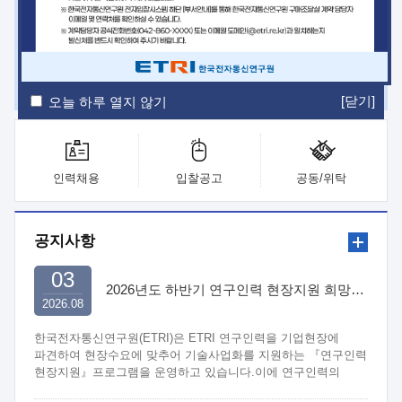
ETRI Insight
ETRI Journal
전자통신동향분석
ETRI 웹진
ETRI 간행물
전자도서관
[닫기]
오늘 하루 열지 않기
인력채용
입찰공고
공동/위탁
공지사항
03
2026년도 하반기 연구인력 현장지원 희망기업 신청/접수
2026.08
한국전자통신연구원(ETRI)은 ETRI 연구인력을 기업현장에
파견하여 현장수요에 맞추어 기술사업화를 지원하는 『연구인력
현장지원』프로그램을 운영하고 있습니다.이에 연구인력의
지원을 희망하는 중소.중견기업에서는 신청하여 주시기