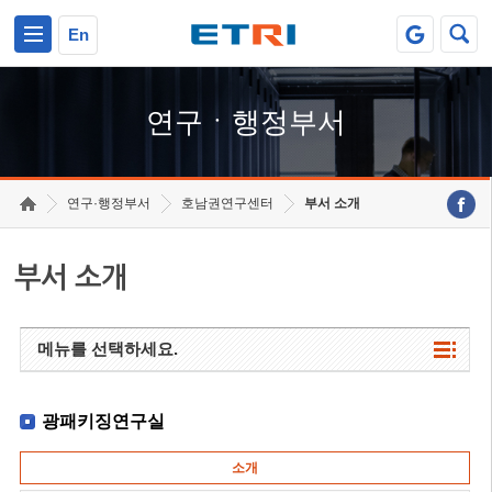
본문 바로가기
주요메뉴 바로가기
하단메뉴 바로가기
En
연구ㆍ행정부서
연구·행정부서
호남권연구센터
부서 소개
부서 소개
메뉴를 선택하세요.
광패키징연구실
소개