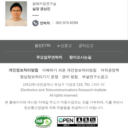
광패키징연구실
실장 권상진
062-970-6599
연락처
클린ETRI
e-신문고
공익신고
주요업무연락처
찾아오시는길
개인정보처리방침
이해하기 쉬운 개인정보처리방침
저작권정책
영상정보처리기기 운영ㆍ관리 방침
부설연구소공고
(34129) 대전광역시 유성구 가정로 218, TEL
1466-38
Electronics and Telecommunications Research Institute.
All rights reserved.
본 홈페이지에 게시된 이메일 주소가 자동수집되는 것을 거부하며, 이를 위반시
정보통신망법에 의해 처벌됨을 유념하시기 바랍니다.