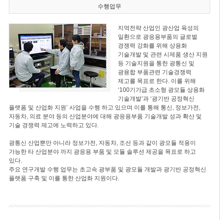
수행업무
지역전략 산업인 광산업 육성의
일환으로 광응용부품의 글로벌
경쟁력 강화를 위해 상용화
기술개발 및 관련 시제품 생산 지원
등 기술지원을 통한 광통신 및
광융합 부품관련 기술경쟁력
제고를 목표로 한다. 이를 위해
‘100기가급 초소형 광모듈 상용화
기술개발’과 ‘광기반 공정혁신
플랫폼 및 산업화 지원’ 사업을 수행 하고 있으며 이를 통해 통신, 정보가전,
자동차, 의료 분야 등의 산업분야에 대해 광응용부품 기술개발 성과 확산 및
기술 경쟁력 제고에 노력하고 있다.
광통신 산업뿐만 아니라 정보가전, 자동차, 조선 등과 같이 광모듈 적용이
가능한 타 산업분야 까지 광응용 부품 및 모듈 솔루션 제공을 목표로 하고
있다.
주요 연구개발 수행 업무는 초고속 광부품 및 광모듈 개발과 광기반 공정혁신
플랫폼 구축 및 이를 통한 산업화 지원이다.