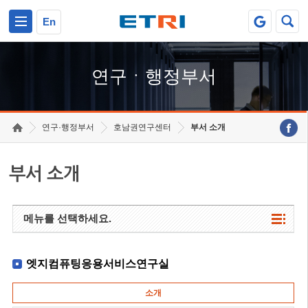
본문 바로가기
주요메뉴 바로가기
하단메뉴 바로가기
En
연구ㆍ행정부서
연구·행정부서
호남권연구센터
부서 소개
부서 소개
메뉴를 선택하세요.
엣지컴퓨팅응용서비스연구실
소개