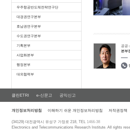
우주항공반도체전략연구단
대경권연구본부
호남권연구본부
수도권연구본부
기획본부
공공
본부
사업화본부
행정본부
대외협력부
클린ETRI
e-신문고
공익신고
개인정보처리방침
이해하기 쉬운 개인정보처리방침
저작권정책
(34129) 대전광역시 유성구 가정로 218, TEL
1466-38
Electronics and Telecommunications Research Institute.
All rights res