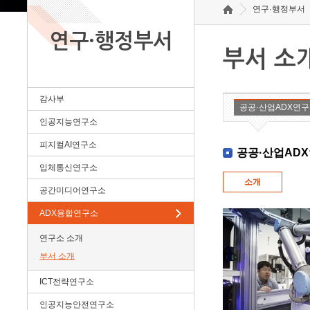
연구·행정부서
연구·행정부서
부서 소
감사부
공공·산업ADX연
인공지능연구소
피지컬AI연구소
공공·산업AD
입체통신연구소
소개
공간미디어연구소
ADX융합연구소
연구소 소개
부서 소개
ICT전략연구소
인공지능안전연구소