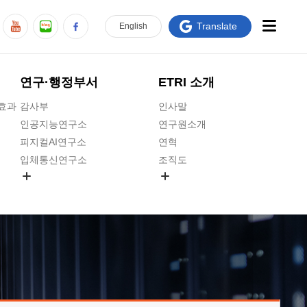
Translate
En
glish
연구·행정부서
ETRI 소개
급효과
감사부
인사말
인공지능연구소
연구원소개
피지컬AI연구소
연혁
입체통신연구소
조직도
공간미디어연구소
기타 공개정보
ADX융합연구소
원규 제·개정 예고
ICT전략연구소
연구원 고객헌장
인공지능안전연구소
ETRI CI
우주항공반도체전략연구단
주요업무연락처
대경권연구본부
찾아오시는길
호남권연구본부