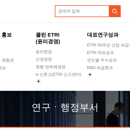
 홍보
클린 ETRI
대표연구성과
(윤리경영)
ETRI 50주년 산업 파
윤리헌장
ETRI 대표성과
인권경영
 체험관
연도별 우수성과
청렴·반부패경영
영상
R&D 파급효과
e-신문고(ETRI 신고센터)
지식공유플랫폼
공익신고
청렴포털 신고
고객의소리
연구ㆍ행정부서
수의계약 현황
부패징계 현황
감사결과공개