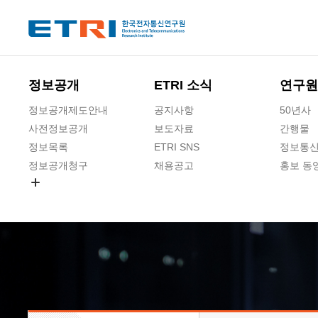
본문 바로가기
주요메뉴 바로가기
하단메뉴 바로가기
정보공개
ETRI 소식
연구원
정보공개제도안내
공지사항
50년사
사전정보공개
보도자료
간행물
정보목록
ETRI SNS
정보통신
정보공개청구
채용공고
홍보 동
경영공시
공공데이터개방
사업실명제