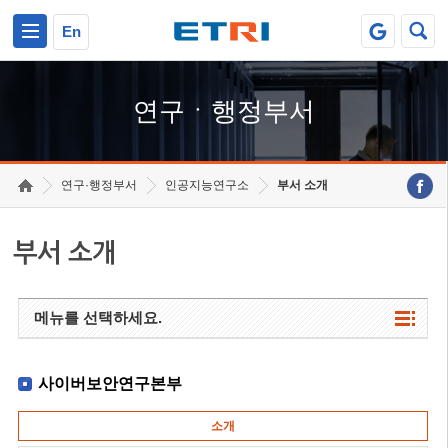
본문 바로가기
주요메뉴 바로가기
하단메뉴 바로가기
En
연구ㆍ행정부서
연구·행정부서
인공지능연구소
부서 소개
부서 소개
메뉴를 선택하세요.
사이버보안연구본부
소개