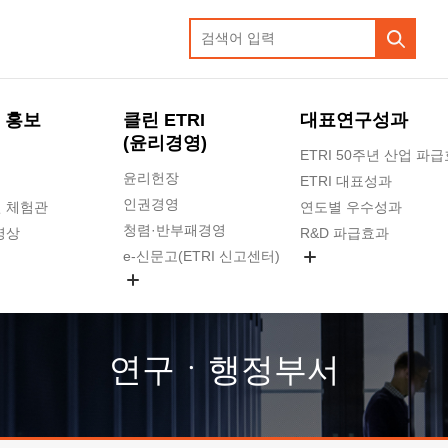
 홍보
클린 ETRI
대표연구성과
(윤리경영)
ETRI 50주년 산업 파
윤리헌장
ETRI 대표성과
인권경영
 체험관
연도별 우수성과
청렴·반부패경영
영상
R&D 파급효과
e-신문고(ETRI 신고센터)
지식공유플랫폼
공익신고
청렴포털 신고
고객의소리
연구ㆍ행정부서
수의계약 현황
부패징계 현황
감사결과공개