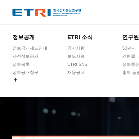
본문 바로가기
주요메뉴 바로가기
하단메뉴 바로가기
정보공개
ETRI 소식
연구원
정보공개제도안내
공지사항
50년사
사전정보공개
보도자료
간행물
정보목록
ETRI SNS
정보통신
정보공개청구
채용공고
홍보 동
경영공시
공공데이터개방
사업실명제