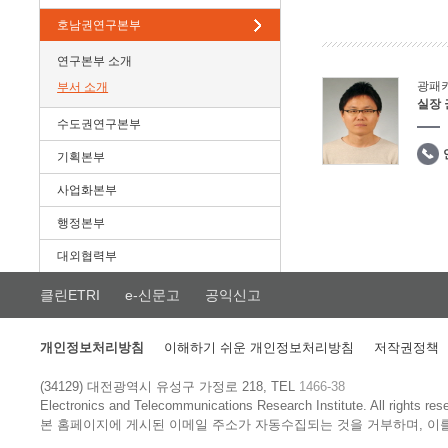
호남권연구본부
연구본부 소개
광패
부서 소개
실장
수도권연구본부
기획본부
사업화본부
행정본부
대외협력부
클린ETRI
e-신문고
공익신고
개인정보처리방침
이해하기 쉬운 개인정보처리방침
저작권정책
(34129) 대전광역시 유성구 가정로 218, TEL
1466-38
Electronics and Telecommunications Research Institute.
All rights res
본 홈페이지에 게시된 이메일 주소가 자동수집되는 것을 거부하며, 이