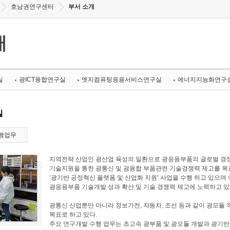
호남권연구센터
부서 소개
개
실
광ICT융합연구실
엣지컴퓨팅응용서비스연구실
에너지지능화연구
실
행업무
지역전략 산업인 광산업 육성의 일환으로 광응용부품의 글로벌 경쟁
기술지원을 통한 광통신 및 광융합 부품관련 기술경쟁력 제고를 목표로
‘광기반 공정혁신 플랫폼 및 산업화 지원’ 사업을 수행 하고 있으며 
광응용부품 기술개발 성과 확산 및 기술 경쟁력 제고에 노력하고 있
광통신 산업뿐만 아니라 정보가전, 자동차, 조선 등과 같이 광모듈 
목표로 하고 있다.
주요 연구개발 수행 업무는 초고속 광부품 및 광모듈 개발과 광기반