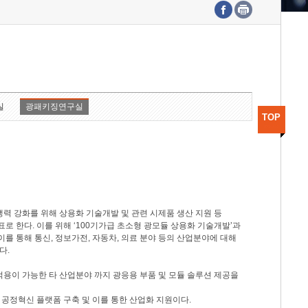
수도권연구본부
기획본부
사업화본부
행정본부
대외협력부
실
광패키징연구실
TOP
력 강화를 위해 상용화 기술개발 및 관련 시제품 생산 지원 등
 한다. 이를 위해 ‘100기가급 초소형 광모듈 상용화 기술개발’과
이를 통해 통신, 정보가전, 자동차, 의료 분야 등의 산업분야에 대해
다.
적용이 가능한 타 산업분야 까지 광응용 부품 및 모듈 솔루션 제공을
 공정혁신 플랫폼 구축 및 이를 통한 산업화 지원이다.