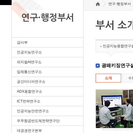
연구·행정부서
연구·행정부서
부서 소
감사부
인공지능융합연구
인공지능연구소
피지컬AI연구소
광패키징연구
입체통신연구소
소개
수
공간미디어연구소
ADX융합연구소
ICT전략연구소
인공지능안전연구소
우주항공반도체전략연구단
대경권연구본부