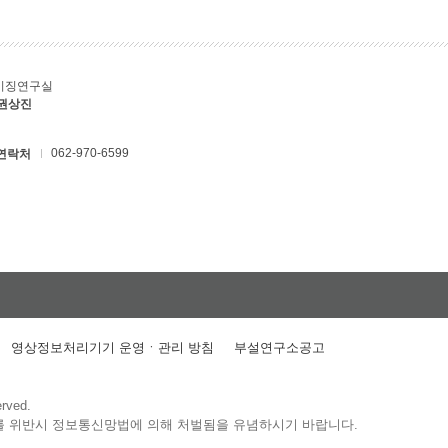
키징연구실
 권상진
062-970-6599
연락처
영상정보처리기기 운영ㆍ관리 방침
부설연구소공고
erved.
를 위반시 정보통신망법에 의해 처벌됨을 유념하시기 바랍니다.