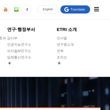
Translate
En
glish
연구·행정부서
ETRI 소개
급효과
감사부
인사말
인공지능연구소
연구원소개
피지컬AI연구소
연혁
입체통신연구소
조직도
공간미디어연구소
기타 공개정보
ADX융합연구소
원규 제·개정 예고
ICT전략연구소
연구원 고객헌장
인공지능안전연구소
ETRI CI
우주항공반도체전략연구단
주요업무연락처
대경권연구본부
찾아오시는길
호남권연구본부