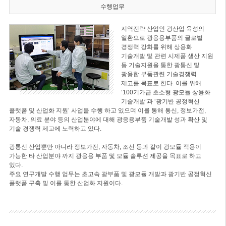
수행업무
지역전략 산업인 광산업 육성의
일환으로 광응용부품의 글로벌
경쟁력 강화를 위해 상용화
기술개발 및 관련 시제품 생산 지원
등 기술지원을 통한 광통신 및
광융합 부품관련 기술경쟁력
제고를 목표로 한다. 이를 위해
‘100기가급 초소형 광모듈 상용화
기술개발’과 ‘광기반 공정혁신
플랫폼 및 산업화 지원’ 사업을 수행 하고 있으며 이를 통해 통신, 정보가전,
자동차, 의료 분야 등의 산업분야에 대해 광응용부품 기술개발 성과 확산 및
기술 경쟁력 제고에 노력하고 있다.
광통신 산업뿐만 아니라 정보가전, 자동차, 조선 등과 같이 광모듈 적용이
가능한 타 산업분야 까지 광응용 부품 및 모듈 솔루션 제공을 목표로 하고
있다.
주요 연구개발 수행 업무는 초고속 광부품 및 광모듈 개발과 광기반 공정혁신
플랫폼 구축 및 이를 통한 산업화 지원이다.