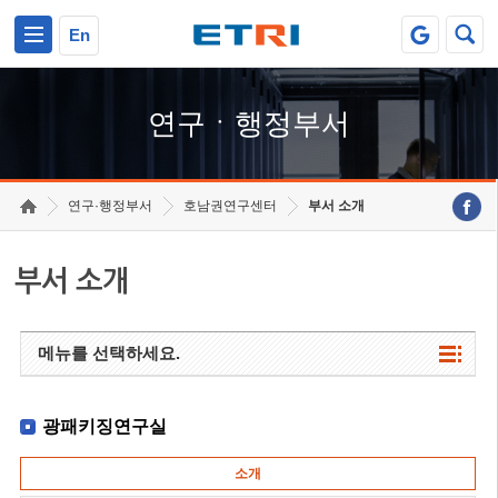
본문 바로가기
주요메뉴 바로가기
하단메뉴 바로가기
En
연구ㆍ행정부서
연구·행정부서
호남권연구센터
부서 소개
부서 소개
메뉴를 선택하세요.
광패키징연구실
소개