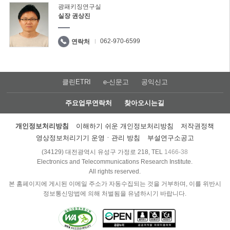
광패키징연구실
실장 권상진
062-970-6599
연락처
클린ETRI
e-신문고
공익신고
주요업무연락처
찾아오시는길
개인정보처리방침
이해하기 쉬운 개인정보처리방침
저작권정책
영상정보처리기기 운영ㆍ관리 방침
부설연구소공고
(34129) 대전광역시 유성구 가정로 218, TEL
1466-38
Electronics and Telecommunications Research Institute.
All rights reserved.
본 홈페이지에 게시된 이메일 주소가 자동수집되는 것을 거부하며, 이를 위반시
정보통신망법에 의해 처벌됨을 유념하시기 바랍니다.