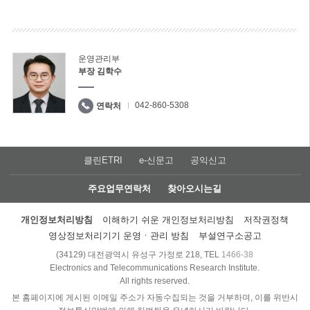
운영관리부
부장 김학수
042-860-5308
연락처
클린ETRI
e-신문고
공익신고
주요업무연락처
찾아오시는길
개인정보처리방침
이해하기 쉬운 개인정보처리방침
저작권정책
영상정보처리기기 운영ㆍ관리 방침
부설연구소공고
(34129) 대전광역시 유성구 가정로 218, TEL
1466-38
Electronics and Telecommunications Research Institute.
All rights reserved.
본 홈페이지에 게시된 이메일 주소가 자동수집되는 것을 거부하며, 이를 위반시