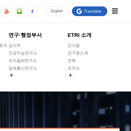
Translate
En
glish
연구·행정부서
ETRI 소개
급효과
감사부
인사말
인공지능연구소
연구원소개
피지컬AI연구소
연혁
입체통신연구소
조직도
공간미디어연구소
기타 공개정보
ADX융합연구소
원규 제·개정 예고
ICT전략연구소
연구원 고객헌장
인공지능안전연구소
ETRI CI
우주항공반도체전략연구단
주요업무연락처
대경권연구본부
찾아오시는길
호남권연구본부