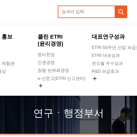
 홍보
클린 ETRI
대표연구성과
(윤리경영)
ETRI 50주년 산업 파
윤리헌장
ETRI 대표성과
인권경영
 체험관
연도별 우수성과
청렴·반부패경영
영상
R&D 파급효과
e-신문고(ETRI 신고센터)
지식공유플랫폼
공익신고
청렴포털 신고
고객의소리
연구ㆍ행정부서
수의계약 현황
부패징계 현황
감사결과공개