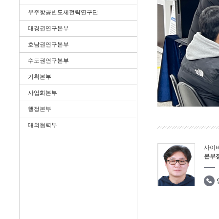
우주항공반도체전략연구단
대경권연구본부
호남권연구본부
수도권연구본부
기획본부
사업화본부
행정본부
대외협력부
사이
본부