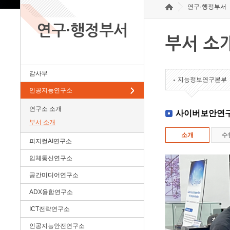
연구·행정부서
연구·행정부서
부서 소
감사부
지능정보연구본부
인공지능연구소
연구소 소개
사이버보안연
부서 소개
소개
수
피지컬AI연구소
입체통신연구소
공간미디어연구소
ADX융합연구소
ICT전략연구소
인공지능안전연구소