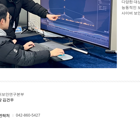
다양한 대
능동적인 
사이버 보
버보안연구본부
장 김건우
042-860-5427
연락처