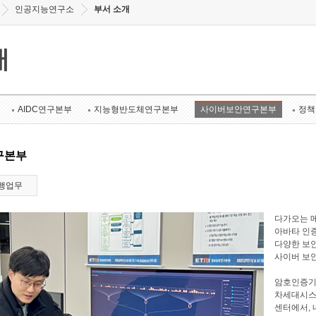
인공지능연구소
부서 소개
개
AIDC연구본부
지능형반도체연구본부
사이버보안연구본부
정책
구본부
행업무
다가오는 메
아바타 인증
다양한 보안
사이버 보
암호인증기
차세대시스
센터에서, 