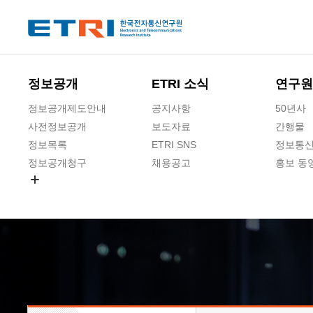
본문 바로가기
주요메뉴 바로가기
하단메뉴 바로가기
정보공개
ETRI 소식
연구원
정보공개제도안내
공지사항
50년사
사전정보공개
보도자료
간행물
정보목록
ETRI SNS
정보통신
정보공개청구
채용공고
홍보 동
경영공시
공공데이터개방
사업실명제