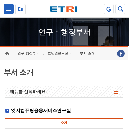
본문 바로가기
주요메뉴 바로가기
하단메뉴 바로가기
En
연구ㆍ행정부서
연구·행정부서
호남권연구센터
부서 소개
부서 소개
메뉴를 선택하세요.
엣지컴퓨팅응용서비스연구실
소개