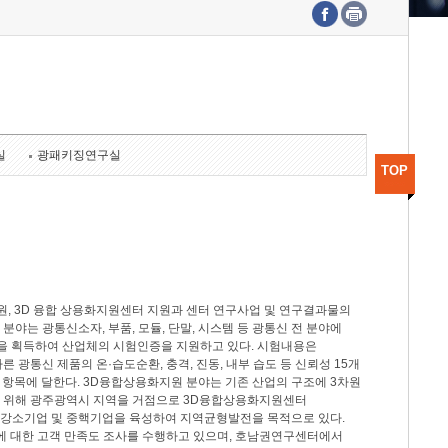
수도권연구본부
기획본부
사업화본부
행정본부
대외협력부
실
광패키징연구실
TOP
, 3D 융합 상용화지원센터 지원과 센터 연구사업 및 연구결과물의
분야는 광통신소자, 부품, 모듈, 단말, 시스템 등 광통신 전 분야에
을 획득하여 산업체의 시험인증을 지원하고 있다. 시험내용은
제시험규격에 따른 광통신 제품의 온·습도순환, 충격, 진동, 내부 습도 등 신뢰성 15개
2개 항목에 달한다. 3D융합상용화지원 분야는 기존 산업의 구조에 3차원
을 위해 광주광역시 지역을 거점으로 3D융합상용화지원센터
 강소기업 및 중핵기업을 육성하여 지역균형발전을 목적으로 있다.
활동에 대한 고객 만족도 조사를 수행하고 있으며, 호남권연구센터에서