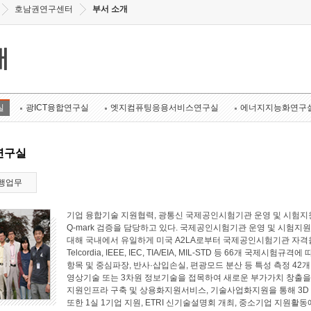
호남권연구센터
부서 소개
개
실
광ICT융합연구실
엣지컴퓨팅응용서비스연구실
에너지지능화연구
연구실
행업무
기업 융합기술 지원협력, 광통신 국제공인시험기관 운영 및 시험지원
Q-mark 검증을 담당하고 있다. 국제공인시험기관 운영 및 시험지원 
대해 국내에서 유일하게 미국 A2LA로부터 국제공인시험기관 자격
Telcordia, IEEE, IEC, TIA/EIA, MIL-STD 등 66개 국
항목 및 중심파장, 반사·삽입손실, 편광모드 분산 등 특성 측정 4
영상기술 또는 3차원 정보기술을 접목하여 새로운 부가가치 창출
지원인프라 구축 및 상용화지원서비스, 기술사업화지원을 통해 3D
또한 1실 1기업 지원, ETRI 신기술설명회 개최, 중소기업 지원