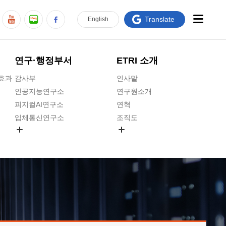
Translate
En
glish
연구·행정부서
ETRI 소개
급효과
감사부
인사말
인공지능연구소
연구원소개
피지컬AI연구소
연혁
입체통신연구소
조직도
공간미디어연구소
기타 공개정보
ADX융합연구소
원규 제·개정 예고
ICT전략연구소
연구원 고객헌장
인공지능안전연구소
ETRI CI
우주항공반도체전략연구단
주요업무연락처
대경권연구본부
찾아오시는길
호남권연구본부