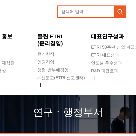
 홍보
클린 ETRI
대표연구성과
(윤리경영)
ETRI 50주년 산업 파
윤리헌장
ETRI 대표성과
인권경영
 체험관
연도별 우수성과
청렴·반부패경영
영상
R&D 파급효과
e-신문고(ETRI 신고센터)
지식공유플랫폼
공익신고
청렴포털 신고
고객의소리
연구ㆍ행정부서
수의계약 현황
부패징계 현황
감사결과공개