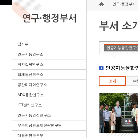
연구·행정부서
연구·행정부서
부서 소
감사부
인공지능융합연구
인공지능연구소
피지컬AI연구소
인공지능융합
입체통신연구소
소개
수
공간미디어연구소
ADX융합연구소
ICT전략연구소
인공지능안전연구소
우주항공반도체전략연구단
대경권연구본부