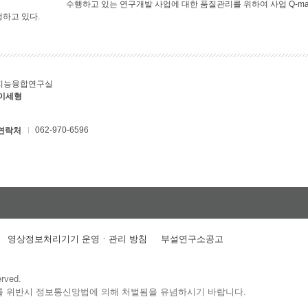
수행하고 있는 연구개발 사업에 대한 품질관리를 위하여 사업 Q-ma
행하고 있다.
지능융합연구실
 이세형
062-970-6596
연락처
영상정보처리기기 운영ㆍ관리 방침
부설연구소공고
erved.
를 위반시 정보통신망법에 의해 처벌됨을 유념하시기 바랍니다.