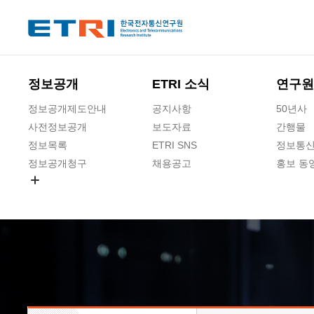
본문 바로가기
주요메뉴 바로가기
하단메뉴 바로가기
정보공개
ETRI 소식
연구원
정보공개제도안내
공지사항
50년사
사전정보공개
보도자료
간행물
정보목록
ETRI SNS
정보통신
정보공개청구
채용공고
홍보 동
경영공시
공공데이터개방
사업실명제