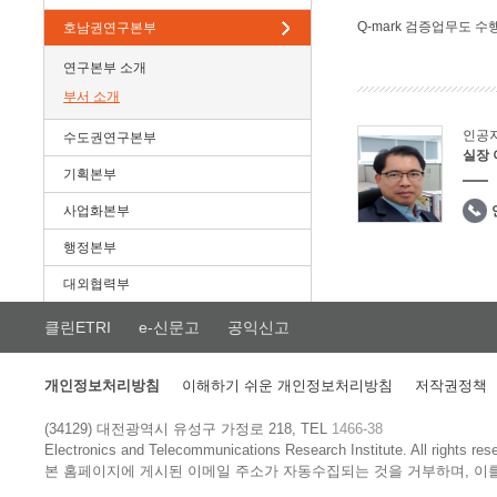
Q-mark 검증업무도 수
호남권연구본부
연구본부 소개
부서 소개
인공
수도권연구본부
실장
기획본부
사업화본부
행정본부
대외협력부
클린ETRI
e-신문고
공익신고
개인정보처리방침
이해하기 쉬운 개인정보처리방침
저작권정책
(34129) 대전광역시 유성구 가정로 218, TEL
1466-38
Electronics and Telecommunications Research Institute.
All rights res
본 홈페이지에 게시된 이메일 주소가 자동수집되는 것을 거부하며, 이