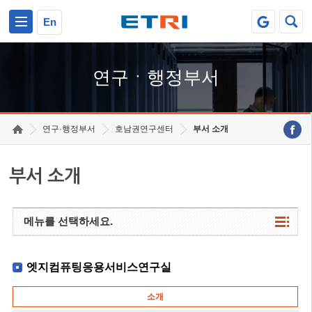
본문 바로가기
주요메뉴 바로가기
하단메뉴 바로가기
En
연구ㆍ행정부서
연구·행정부서
호남권연구센터
부서 소개
부서 소개
메뉴를 선택하세요.
엣지컴퓨팅응용서비스연구실
소개