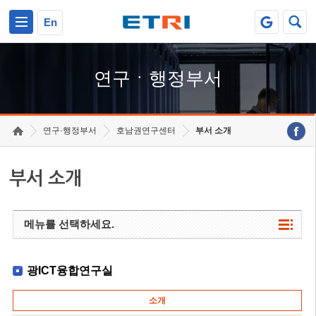
본문 바로가기
주요메뉴 바로가기
하단메뉴 바로가기
En
연구ㆍ행정부서
연구·행정부서
호남권연구센터
부서 소개
부서 소개
메뉴를 선택하세요.
광ICT융합연구실
소개