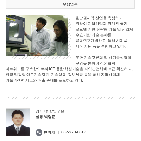
수행업무
호남권지역 산업을 육성하기
위하여 지역산업과 연계된 국가
로드맵 기반 전략형 기술 및 산업체
수요기반 기술 분야를
공동연구개발하고, 특허 시제품
제작 지원 등을 수행하고 있다.
또한 기술교류회 및 신기술설명회
운영을 통하여 상생협력
네트워크를 구축함으로써 ICT 융합 핵심기술을 지역산업체에 보급 확산하고,
현장 밀착형 애로기술지원, 기술상담, 정보제공 등을 통해 지역산업체
기술경쟁력 제고와 매출 증대를 도모하고 있다.
광ICT융합연구실
실장 박형준
062-970-6617
연락처