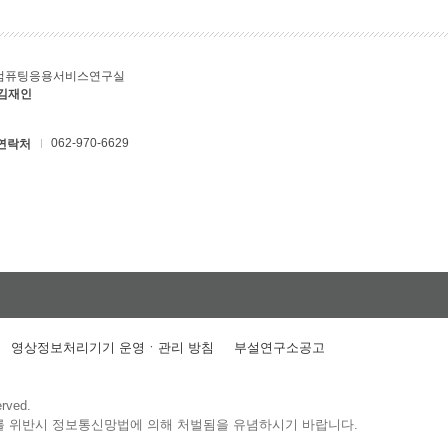
컴퓨팅응용서비스연구실
 김재인
062-970-6629
연락처
영상정보처리기기 운영ㆍ관리 방침
부설연구소공고
erved.
를 위반시 정보통신망법에 의해 처벌됨을 유념하시기 바랍니다.