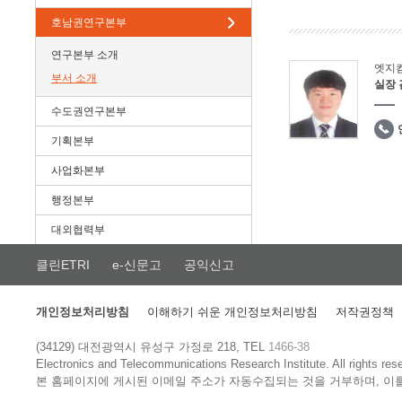
호남권연구본부
연구본부 소개
엣지
부서 소개
실장
수도권연구본부
기획본부
사업화본부
행정본부
대외협력부
클린ETRI
e-신문고
공익신고
개인정보처리방침
이해하기 쉬운 개인정보처리방침
저작권정책
(34129) 대전광역시 유성구 가정로 218, TEL
1466-38
Electronics and Telecommunications Research Institute.
All rights res
본 홈페이지에 게시된 이메일 주소가 자동수집되는 것을 거부하며, 이