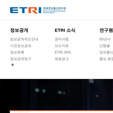
본문 바로가기
주요메뉴 바로가기
하단메뉴 바로가기
정보공개
ETRI 소식
연구원
정보공개제도안내
공지사항
50년사
사전정보공개
보도자료
간행물
정보목록
ETRI SNS
정보통신
정보공개청구
채용공고
홍보 동
경영공시
공공데이터개방
사업실명제