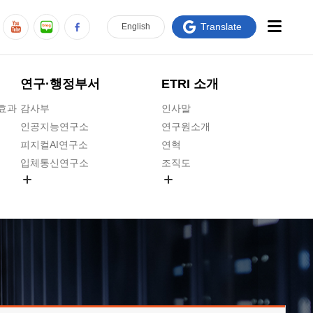
Translate
En
glish
연구·행정부서
ETRI 소개
급효과
감사부
인사말
인공지능연구소
연구원소개
피지컬AI연구소
연혁
입체통신연구소
조직도
공간미디어연구소
기타 공개정보
ADX융합연구소
원규 제·개정 예고
ICT전략연구소
연구원 고객헌장
인공지능안전연구소
ETRI CI
우주항공반도체전략연구단
주요업무연락처
대경권연구본부
찾아오시는길
호남권연구본부