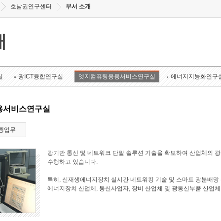
호남권연구센터
부서 소개
개
실
광ICT융합연구실
엣지컴퓨팅응용서비스연구실
에너지지능화연구
용서비스연구실
행업무
광기반 통신 및 네트워크 단말 솔루션 기술을 확보하여 산업체의 
수행하고 있습니다.
특히, 신재생에너지장치 실시간 네트워킹 기술 및 스마트 광분배망 
에너지장치 산업체, 통신사업자, 장비 산업체 및 광통신부품 산업체