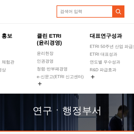
 홍보
클린 ETRI
대표연구성과
(윤리경영)
ETRI 50주년 산업 파
윤리헌장
ETRI 대표성과
인권경영
 체험관
연도별 우수성과
청렴·반부패경영
영상
R&D 파급효과
e-신문고(ETRI 신고센터)
지식공유플랫폼
공익신고
청렴포털 신고
고객의소리
연구ㆍ행정부서
수의계약 현황
부패징계 현황
감사결과공개