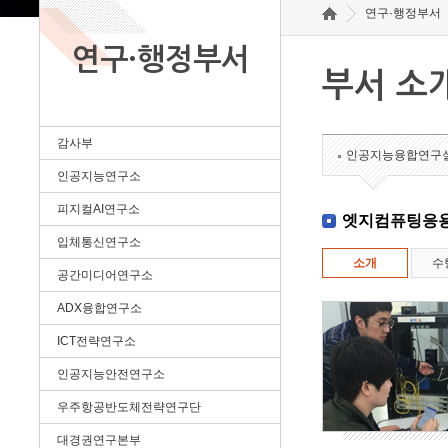
연구·행정부서
연구·행정부서
부서 소
감사부
인공지능융합연구
인공지능연구소
피지컬AI연구소
엣지컴퓨팅응
입체통신연구소
소개
수
공간미디어연구소
ADX융합연구소
ICT전략연구소
인공지능안전연구소
우주항공반도체전략연구단
대경권연구본부