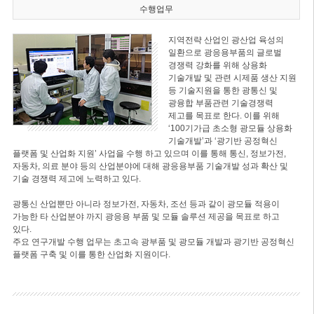
수행업무
지역전략 산업인 광산업 육성의
일환으로 광응용부품의 글로벌
경쟁력 강화를 위해 상용화
기술개발 및 관련 시제품 생산 지원
등 기술지원을 통한 광통신 및
광융합 부품관련 기술경쟁력
제고를 목표로 한다. 이를 위해
‘100기가급 초소형 광모듈 상용화
기술개발’과 ‘광기반 공정혁신
플랫폼 및 산업화 지원’ 사업을 수행 하고 있으며 이를 통해 통신, 정보가전,
자동차, 의료 분야 등의 산업분야에 대해 광응용부품 기술개발 성과 확산 및
기술 경쟁력 제고에 노력하고 있다.
광통신 산업뿐만 아니라 정보가전, 자동차, 조선 등과 같이 광모듈 적용이
가능한 타 산업분야 까지 광응용 부품 및 모듈 솔루션 제공을 목표로 하고
있다.
주요 연구개발 수행 업무는 초고속 광부품 및 광모듈 개발과 광기반 공정혁신
플랫폼 구축 및 이를 통한 산업화 지원이다.