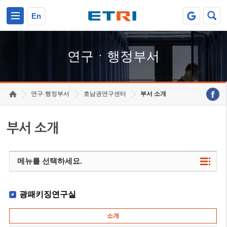
본문 바로가기
주요메뉴 바로가기
하단메뉴 바로가기
En
연구ㆍ행정부서
연구·행정부서
호남권연구센터
부서 소개
부서 소개
메뉴를 선택하세요.
광패키징연구실
소개