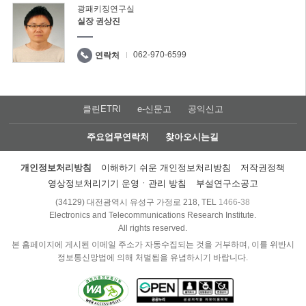
광패키징연구실
실장 권상진
062-970-6599
연락처
클린ETRI
e-신문고
공익신고
주요업무연락처
찾아오시는길
개인정보처리방침
이해하기 쉬운 개인정보처리방침
저작권정책
영상정보처리기기 운영ㆍ관리 방침
부설연구소공고
(34129) 대전광역시 유성구 가정로 218, TEL
1466-38
Electronics and Telecommunications Research Institute.
All rights reserved.
본 홈페이지에 게시된 이메일 주소가 자동수집되는 것을 거부하며, 이를 위반시
정보통신망법에 의해 처벌됨을 유념하시기 바랍니다.