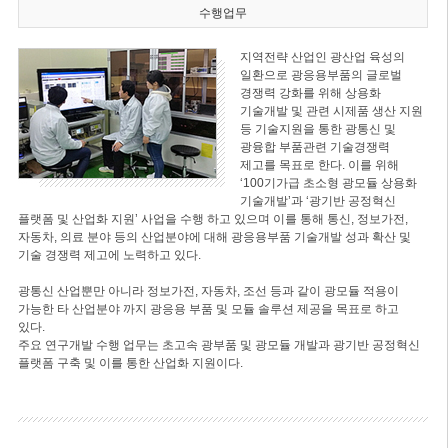
수행업무
지역전략 산업인 광산업 육성의
일환으로 광응용부품의 글로벌
경쟁력 강화를 위해 상용화
기술개발 및 관련 시제품 생산 지원
등 기술지원을 통한 광통신 및
광융합 부품관련 기술경쟁력
제고를 목표로 한다. 이를 위해
‘100기가급 초소형 광모듈 상용화
기술개발’과 ‘광기반 공정혁신
플랫폼 및 산업화 지원’ 사업을 수행 하고 있으며 이를 통해 통신, 정보가전,
자동차, 의료 분야 등의 산업분야에 대해 광응용부품 기술개발 성과 확산 및
기술 경쟁력 제고에 노력하고 있다.
광통신 산업뿐만 아니라 정보가전, 자동차, 조선 등과 같이 광모듈 적용이
가능한 타 산업분야 까지 광응용 부품 및 모듈 솔루션 제공을 목표로 하고
있다.
주요 연구개발 수행 업무는 초고속 광부품 및 광모듈 개발과 광기반 공정혁신
플랫폼 구축 및 이를 통한 산업화 지원이다.