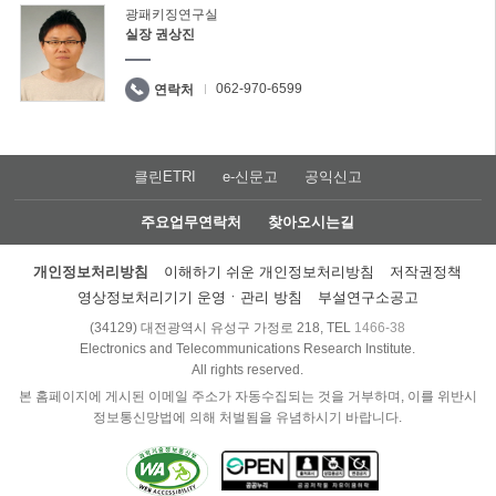
광패키징연구실
실장 권상진
062-970-6599
연락처
클린ETRI
e-신문고
공익신고
주요업무연락처
찾아오시는길
개인정보처리방침
이해하기 쉬운 개인정보처리방침
저작권정책
영상정보처리기기 운영ㆍ관리 방침
부설연구소공고
(34129) 대전광역시 유성구 가정로 218, TEL
1466-38
Electronics and Telecommunications Research Institute.
All rights reserved.
본 홈페이지에 게시된 이메일 주소가 자동수집되는 것을 거부하며, 이를 위반시
정보통신망법에 의해 처벌됨을 유념하시기 바랍니다.