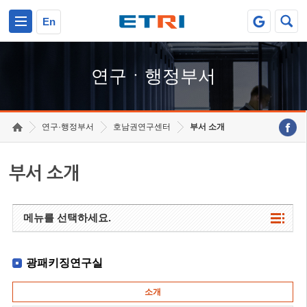
본문 바로가기
주요메뉴 바로가기
하단메뉴 바로가기
En
연구ㆍ행정부서
연구·행정부서
호남권연구센터
부서 소개
부서 소개
메뉴를 선택하세요.
광패키징연구실
소개