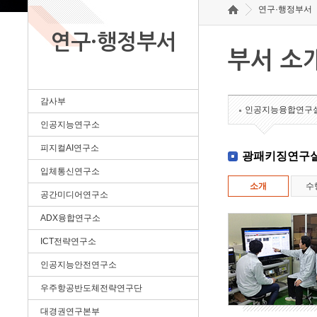
연구·행정부서
연구·행정부서
부서 소
감사부
인공지능융합연구
인공지능연구소
피지컬AI연구소
광패키징연구
입체통신연구소
소개
수
공간미디어연구소
ADX융합연구소
ICT전략연구소
인공지능안전연구소
우주항공반도체전략연구단
대경권연구본부