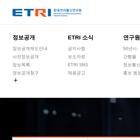
본문 바로가기
주요메뉴 바로가기
하단메뉴 바로가기
정보공개
ETRI 소식
연구원
정보공개제도안내
공지사항
50년사
사전정보공개
보도자료
간행물
정보목록
ETRI SNS
정보통신
정보공개청구
채용공고
홍보 동
경영공시
공공데이터개방
사업실명제