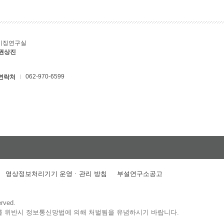
키징연구실
 권상진
062-970-6599
연락처
영상정보처리기기 운영ㆍ관리 방침
부설연구소공고
erved.
를 위반시 정보통신망법에 의해 처벌됨을 유념하시기 바랍니다.