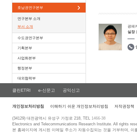
호남권연구본부
연구본부 소개
광패
부서 소개
실장
수도권연구본부
기획본부
사업화본부
행정본부
대외협력부
클린ETRI
e-신문고
공익신고
개인정보처리방침
이해하기 쉬운 개인정보처리방침
저작권정책
(34129) 대전광역시 유성구 가정로 218, TEL
1466-38
Electronics and Telecommunications Research Institute.
All rights res
본 홈페이지에 게시된 이메일 주소가 자동수집되는 것을 거부하며, 이