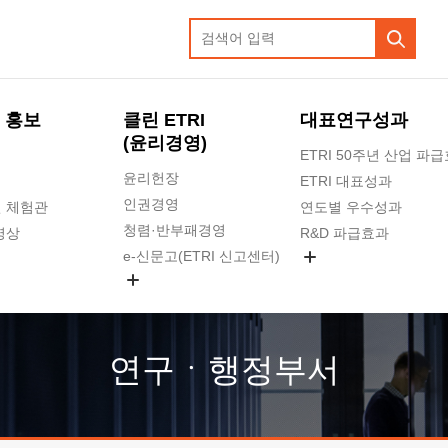
 홍보
클린 ETRI
대표연구성과
(윤리경영)
ETRI 50주년 산업 파
윤리헌장
ETRI 대표성과
인권경영
 체험관
연도별 우수성과
청렴·반부패경영
영상
R&D 파급효과
e-신문고(ETRI 신고센터)
지식공유플랫폼
공익신고
청렴포털 신고
고객의소리
연구ㆍ행정부서
수의계약 현황
부패징계 현황
감사결과공개