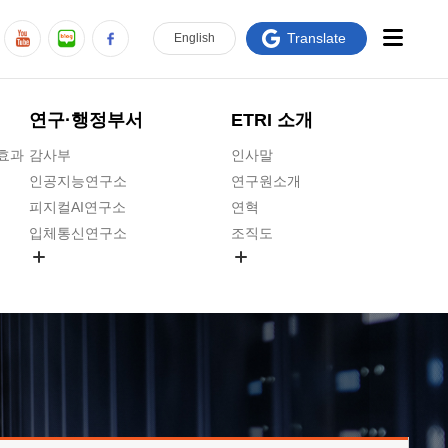
Translate
En
glish
연구·행정부서
ETRI 소개
급효과
감사부
인사말
인공지능연구소
연구원소개
피지컬AI연구소
연혁
입체통신연구소
조직도
공간미디어연구소
기타 공개정보
ADX융합연구소
원규 제·개정 예고
ICT전략연구소
연구원 고객헌장
인공지능안전연구소
ETRI CI
우주항공반도체전략연구단
주요업무연락처
대경권연구본부
찾아오시는길
호남권연구본부