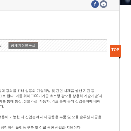
수도권연구본부
기획본부
사업화본부
행정본부
대외협력부
실
광패키징연구실
TOP
력 강화를 위해 상용화 기술개발 및 관련 시제품 생산 지원 등
 한다. 이를 위해 ‘100기가급 초소형 광모듈 상용화 기술개발’과
이를 통해 통신, 정보가전, 자동차, 의료 분야 등의 산업분야에 대해
다.
적용이 가능한 타 산업분야 까지 광응용 부품 및 모듈 솔루션 제공을
 공정혁신 플랫폼 구축 및 이를 통한 산업화 지원이다.