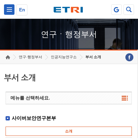
본문 바로가기
주요메뉴 바로가기
하단메뉴 바로가기
En
연구ㆍ행정부서
연구·행정부서
인공지능연구소
부서 소개
부서 소개
메뉴를 선택하세요.
사이버보안연구본부
소개