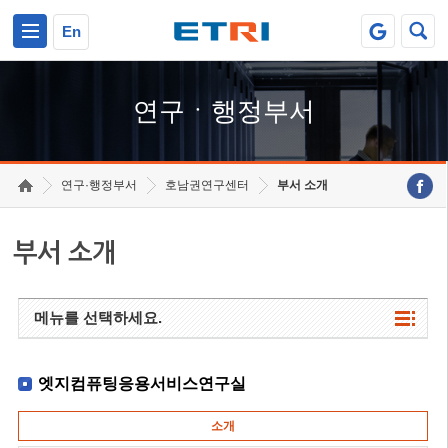
본문 바로가기
주요메뉴 바로가기
하단메뉴 바로가기
En
연구ㆍ행정부서
연구·행정부서
호남권연구센터
부서 소개
부서 소개
메뉴를 선택하세요.
엣지컴퓨팅응용서비스연구실
소개