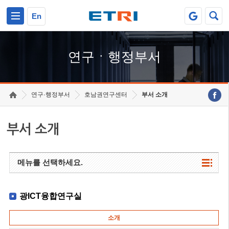
본문 바로가기
주요메뉴 바로가기
하단메뉴 바로가기
En
연구ㆍ행정부서
연구·행정부서
호남권연구센터
부서 소개
부서 소개
메뉴를 선택하세요.
광ICT융합연구실
소개