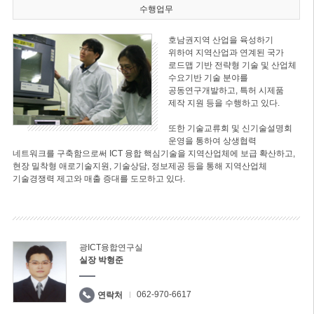
수행업무
호남권지역 산업을 육성하기
위하여 지역산업과 연계된 국가
로드맵 기반 전략형 기술 및 산업체
수요기반 기술 분야를
공동연구개발하고, 특허 시제품
제작 지원 등을 수행하고 있다.
또한 기술교류회 및 신기술설명회
운영을 통하여 상생협력
네트워크를 구축함으로써 ICT 융합 핵심기술을 지역산업체에 보급 확산하고,
현장 밀착형 애로기술지원, 기술상담, 정보제공 등을 통해 지역산업체
기술경쟁력 제고와 매출 증대를 도모하고 있다.
광ICT융합연구실
실장 박형준
062-970-6617
연락처