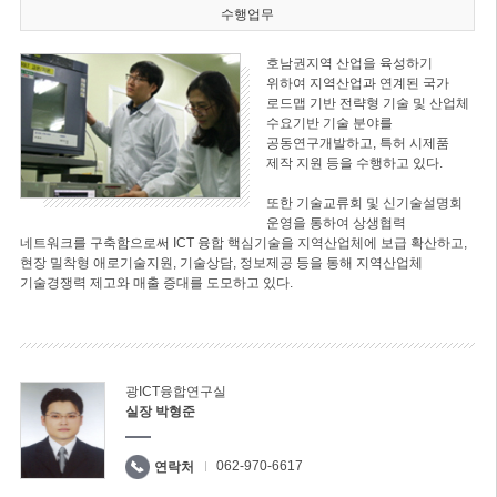
수행업무
호남권지역 산업을 육성하기
위하여 지역산업과 연계된 국가
로드맵 기반 전략형 기술 및 산업체
수요기반 기술 분야를
공동연구개발하고, 특허 시제품
제작 지원 등을 수행하고 있다.
또한 기술교류회 및 신기술설명회
운영을 통하여 상생협력
네트워크를 구축함으로써 ICT 융합 핵심기술을 지역산업체에 보급 확산하고,
현장 밀착형 애로기술지원, 기술상담, 정보제공 등을 통해 지역산업체
기술경쟁력 제고와 매출 증대를 도모하고 있다.
광ICT융합연구실
실장 박형준
062-970-6617
연락처