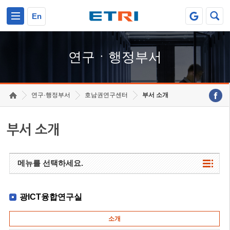
본문 바로가기
주요메뉴 바로가기
하단메뉴 바로가기
En
연구ㆍ행정부서
연구·행정부서
호남권연구센터
부서 소개
부서 소개
메뉴를 선택하세요.
광ICT융합연구실
소개