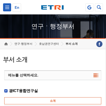
본문 바로가기
주요메뉴 바로가기
하단메뉴 바로가기
En
연구ㆍ행정부서
연구·행정부서
호남권연구센터
부서 소개
부서 소개
메뉴를 선택하세요.
광ICT융합연구실
소개