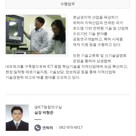
수행업무
호남권지역 산업을 육성하기
위하여 지역산업과 연계된 국가
로드맵 기반 전략형 기술 및 산업체
수요기반 기술 분야를
공동연구개발하고, 특허 시제품
제작 지원 등을 수행하고 있다.
또한 기술교류회 및 신기술설명회
운영을 통하여 상생협력
네트워크를 구축함으로써 ICT 융합 핵심기술을 지역산업체에 보급 확산하고,
현장 밀착형 애로기술지원, 기술상담, 정보제공 등을 통해 지역산업체
기술경쟁력 제고와 매출 증대를 도모하고 있다.
광ICT융합연구실
실장 박형준
062-970-6617
연락처