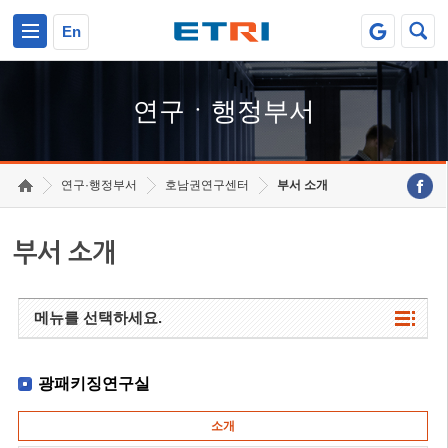
본문 바로가기
주요메뉴 바로가기
하단메뉴 바로가기
En
연구ㆍ행정부서
연구·행정부서
호남권연구센터
부서 소개
부서 소개
메뉴를 선택하세요.
광패키징연구실
소개