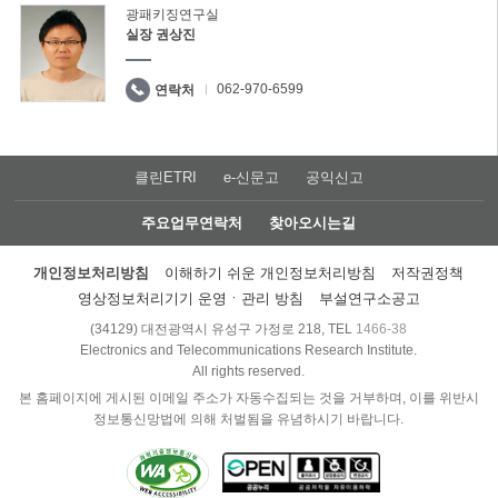
광패키징연구실
실장 권상진
062-970-6599
연락처
클린ETRI
e-신문고
공익신고
주요업무연락처
찾아오시는길
개인정보처리방침
이해하기 쉬운 개인정보처리방침
저작권정책
영상정보처리기기 운영ㆍ관리 방침
부설연구소공고
(34129) 대전광역시 유성구 가정로 218, TEL
1466-38
Electronics and Telecommunications Research Institute.
All rights reserved.
본 홈페이지에 게시된 이메일 주소가 자동수집되는 것을 거부하며, 이를 위반시
정보통신망법에 의해 처벌됨을 유념하시기 바랍니다.