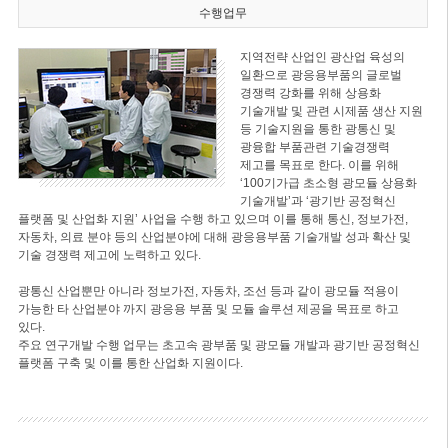
수행업무
지역전략 산업인 광산업 육성의
일환으로 광응용부품의 글로벌
경쟁력 강화를 위해 상용화
기술개발 및 관련 시제품 생산 지원
등 기술지원을 통한 광통신 및
광융합 부품관련 기술경쟁력
제고를 목표로 한다. 이를 위해
‘100기가급 초소형 광모듈 상용화
기술개발’과 ‘광기반 공정혁신
플랫폼 및 산업화 지원’ 사업을 수행 하고 있으며 이를 통해 통신, 정보가전,
자동차, 의료 분야 등의 산업분야에 대해 광응용부품 기술개발 성과 확산 및
기술 경쟁력 제고에 노력하고 있다.
광통신 산업뿐만 아니라 정보가전, 자동차, 조선 등과 같이 광모듈 적용이
가능한 타 산업분야 까지 광응용 부품 및 모듈 솔루션 제공을 목표로 하고
있다.
주요 연구개발 수행 업무는 초고속 광부품 및 광모듈 개발과 광기반 공정혁신
플랫폼 구축 및 이를 통한 산업화 지원이다.