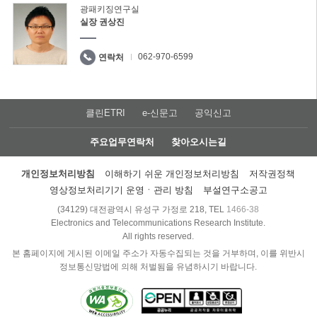
광패키징연구실
실장 권상진
062-970-6599
연락처
클린ETRI
e-신문고
공익신고
주요업무연락처
찾아오시는길
개인정보처리방침
이해하기 쉬운 개인정보처리방침
저작권정책
영상정보처리기기 운영ㆍ관리 방침
부설연구소공고
(34129) 대전광역시 유성구 가정로 218, TEL
1466-38
Electronics and Telecommunications Research Institute.
All rights reserved.
본 홈페이지에 게시된 이메일 주소가 자동수집되는 것을 거부하며, 이를 위반시
정보통신망법에 의해 처벌됨을 유념하시기 바랍니다.