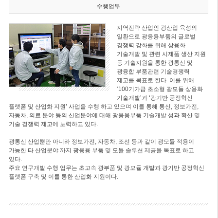
수행업무
지역전략 산업인 광산업 육성의
일환으로 광응용부품의 글로벌
경쟁력 강화를 위해 상용화
기술개발 및 관련 시제품 생산 지원
등 기술지원을 통한 광통신 및
광융합 부품관련 기술경쟁력
제고를 목표로 한다. 이를 위해
‘100기가급 초소형 광모듈 상용화
기술개발’과 ‘광기반 공정혁신
플랫폼 및 산업화 지원’ 사업을 수행 하고 있으며 이를 통해 통신, 정보가전,
자동차, 의료 분야 등의 산업분야에 대해 광응용부품 기술개발 성과 확산 및
기술 경쟁력 제고에 노력하고 있다.
광통신 산업뿐만 아니라 정보가전, 자동차, 조선 등과 같이 광모듈 적용이
가능한 타 산업분야 까지 광응용 부품 및 모듈 솔루션 제공을 목표로 하고
있다.
주요 연구개발 수행 업무는 초고속 광부품 및 광모듈 개발과 광기반 공정혁신
플랫폼 구축 및 이를 통한 산업화 지원이다.