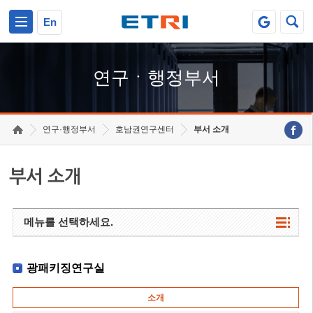
본문 바로가기
주요메뉴 바로가기
하단메뉴 바로가기
En
연구ㆍ행정부서
연구·행정부서
호남권연구센터
부서 소개
부서 소개
메뉴를 선택하세요.
광패키징연구실
소개