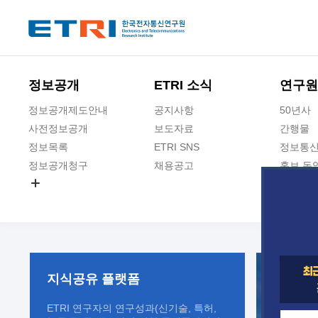
본문 바로가기
주요메뉴 바로가기
정보공개
ETRI 소식
연구원
정보공개제도안내
공지사항
50년사
사전정보공개
보도자료
간행물
정보목록
ETRI SNS
정보통신
정보공개청구
채용공고
홍보 동
경영공시
공공데이터개방
사업실명제
지식공유
플랫폼
ETRI 연구자의 연구성과(신기술, 특허,