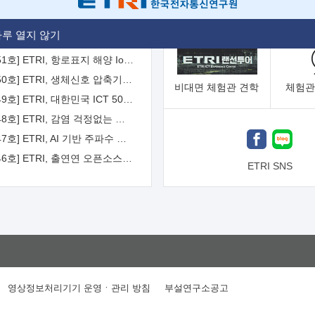
[2026-52호] ETRI, ITU-T 자율주행차 국제표준화 주도한다
루 열지 않기
[2026-51호] ETRI, 항로표지 해양 IoT 무선통신체계 개발 나선다
[2026-50호] ETRI, 생체신호 압축기술 국제표준 채택...의료 AI 시대 연다
비대면
체험관 견학
체험관
[2026-49호] ETRI, 대한민국 ICT 50년 역사를 담은 온라인 50년사 공개
[2026-48호] ETRI, 감염 걱정없는 공중 터치 인터페이스 시대 연다
[2026-47호] ETRI, AI 기반 주파수 예측기술 국제표준 이끌어
[2026-46호] ETRI, 출연연 오픈소스 협의체 '범출연연'으로 확대 운영
ETRI SNS
영상정보처리기기 운영ㆍ관리 방침
부설연구소공고