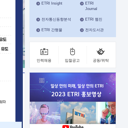
ETRI Insight
ETRI
수도권연구본부
Journal
기획본부
사업화본부
전자통신동향분석
ETRI 웹진
행정본부
ETRI 간행물
전자도서관
대외협력부
인력채용
입찰공고
공동/위탁
이전
업 지원
능 기술
체실험실