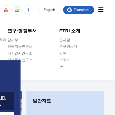
En
glish
Translate
연구·행정부서
ETRI 소개
급효과
감사부
인사말
인공지능연구소
연구원소개
피지컬AI연구소
연혁
입체통신연구소
조직도
공간미디어연구소
기타 공개정보
ADX융합연구소
원규 제·개정 예고
ICT전략연구소
연구원 고객헌장
인공지능안전연구소
ETRI CI
우주항공반도체전략연구단
주요업무연락처
발간자료
대경권연구본부
찾아오시는길
호남권연구본부