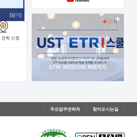
[닫기]
 견학
신청
주요업무연락처
찾아오시는길