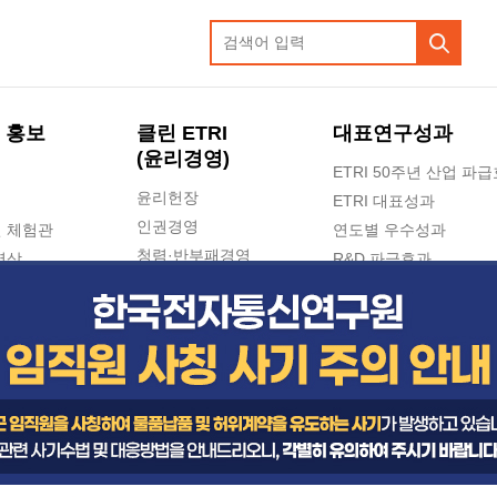
 홍보
클린 ETRI
대표연구성과
(윤리경영)
ETRI 50주년 산업 파
윤리헌장
ETRI 대표성과
인권경영
 체험관
연도별 우수성과
청렴·반부패경영
영상
R&D 파급효과
e-신문고(ETRI 신고센터)
지식공유플랫폼
공익신고
청렴포털 신고
고객의소리
수의계약 현황
부패징계 현황
감사결과공개