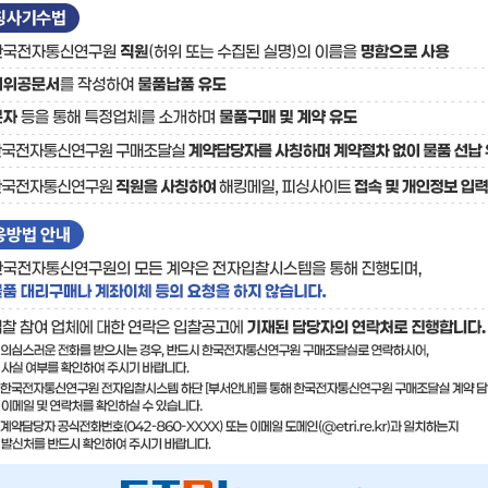
료
기술사업화플랫폼/기술
기술예고
중소기
보유특허
이전가
융합기술연구생산센터
반도