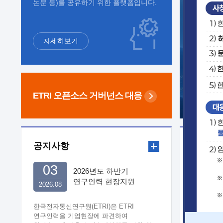
논문 등)를 공유하기 위한 플랫폼입니다.
자세히보기
ETRI 오픈소스
거버넌스 대응
공지사항
보도자
03
2026년도 하반기
연구인력 현장지원
2026.08
희망기업 신청/접수
한국전자통신연구원(ETRI)은 ETRI
연구인력을 기업현장에 파견하여