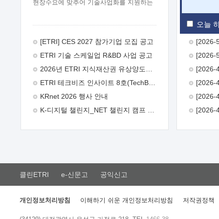
현장수요에 맞추어 기술사업화를 지원하는
『연구인력 현장지원』프로그램을
운영하고 있습니다.이에 연구인력의 지원을
오늘 하
희망하는 중소.중견기업에서는 신청하여
주시기 바랍니다.
2026년 8월
[ETRI] CES 2027 참가기업 모집 공고
한국전자통신연구원장
1. 추진개요

ETRI 기술 스케일업 R&BD 사업 공고
추진목적: ETRI 인력을 기업현장에 파견.
기술지원을 실시함으로써 ETRI 개발기술의
2026년 ETRI 지식재산권 유상양도계약 수요조사 공고
사업화를 지원하여 사업화성과를
ETRI 테크비즈 인사이트 8호(TechBiz Insight Vol.8) 발간
극대화하고, 지원기업을 강견기업으로
육성하고자 함.
 신청자격: ETRI
KRnet 2026 행사 안내
협력기업 및 일반 ICT 중소기업* 협력기업:
K-디지털 챌린지_NET 챌린지 캠프 시즌13 안내
ETRI 창업/연구소기업, 기술이전/출자기업
등 ETRI 개발기술을 사업화하고자 하는
기업
 파견기간: 1년 이상 [최대 3년까지
연속지원 가능]* 연속지원은 지원완료
시점에서 당해 지원실적과 차기 지원계획을
평가하여 결정
 기업부담: 연구인력
연봉기준 30 ~ 40%* (1년차) 연봉의 30%,
클린ETRI
e-신문고
공익신고
(2 ~ 3년차) 연봉의 40%
 추진일정(1)
희망기업 신청/접수(2)희망인력-희망기업
매칭(3)현장조사/ 선정(심의)(4)협약체결
개인정보처리방침
이해하기 쉬운 개인정보처리방침
저작권정책
(5)기업파견8월 3일 ~ 14일
8월 17일 ~
26일
9월초순
9월 중순
10월 이후*