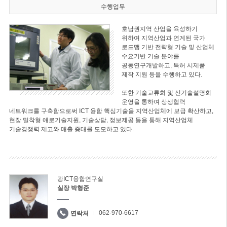
수행업무
호남권지역 산업을 육성하기
위하여 지역산업과 연계된 국가
로드맵 기반 전략형 기술 및 산업체
수요기반 기술 분야를
공동연구개발하고, 특허 시제품
제작 지원 등을 수행하고 있다.
또한 기술교류회 및 신기술설명회
운영을 통하여 상생협력
네트워크를 구축함으로써 ICT 융합 핵심기술을 지역산업체에 보급 확산하고,
현장 밀착형 애로기술지원, 기술상담, 정보제공 등을 통해 지역산업체
기술경쟁력 제고와 매출 증대를 도모하고 있다.
광ICT융합연구실
실장 박형준
062-970-6617
연락처