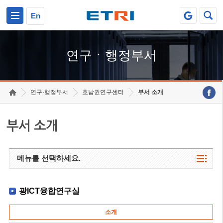
본문 바로가기
주요메뉴 바로가기
하단메뉴 바로가기
En
연구ㆍ행정부서
연구·행정부서
호남권연구센터
부서 소개
부서 소개
메뉴를 선택하세요.
광ICT융합연구실
소개