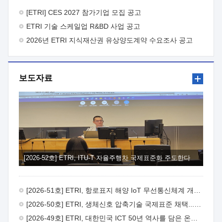
바랍니다.
2026년 8월 한국전자통신연구원장
1. 추진개요

추진목적: ETRI 인력을 기업현장에 파견. 기술지원을
[ETRI] CES 2027 참가기업 모집 공고
실시함으로써 ETRI 개발기술의 사업화를 지원하여
ETRI 기술 스케일업 R&BD 사업 공고
사업화성과를 극대화하고, 지원기업을 강견기업으로 육성하고자
함.
2026년 ETRI 지식재산권 유상양도계약 수요조사 공고
 신청자격: ETRI 협력기업 및 일반 ICT 중소기업*
협력기업: ETRI 창업/연구소기업, 기술이전/출자기업 등 ETRI
개발기술을 사업화하고자 하는 기업
 파견기간: 1년 이상
[최대 3년까지 연속지원 가능]* 연속지원은 지원완료 시점에서
보도자료
당해 지원실적과 차기 지원계획을 평가하여 결정
 기업부담:
연구인력 연봉기준 30 ~ 40%* (1년차) 연봉의 30%, (2 ~ 3년차)
연봉의 40%
 추진일정(1)희망기업 신청/접수(2)희망인력-
희망기업 매칭(3)현장조사/ 선정(심의)(4)협약체결(5)
기업파견8월 3일 ~ 14일
8월 17일 ~ 26일
9월초순
9월 중순
10월 이후* 상기일정은 희망인력-희망기업간 매칭 원활시를
가정한 것으로 상황에 따라 상당기간 일정이 지연될 수 있음. **
(1)희망인력-희망기업간 적합성이 낮다고 판단되거나, (2)
희망인력이 파견의사를 철회할 경우 후속 절차가 진행되지 않을
[2026-52호] ETRI, ITU-T 자율주행차 국제표준화 주도한다
수 있음.2. 현장지원 희망인력 및 상세이력
 희망인력
목록기술분야연구인력번호지원가능 기술반도체/
전자소자A반도체 소자(trasistor/diode) 제작 공정 전자소자 제작
[2026-51호] ETRI, 항로표지 해양 IoT 무선통신체계 개발 나선다
공정(FET / SBD 등 )유기물 반도체 소재 및 소자 설계, 합성 및
제작바이오센서 설계/제작토양/수질/가스 센서 설계/
[2026-50호] ETRI, 생체신호 압축기술 국제표준 채택...의료 AI 시대 연다
제작광소자응용B광 센서 및 응용 시스템시스템 제어 및 데이터
[2026-49호] ETRI, 대한민국 ICT 50년 역사를 담은 온라인 50년사 공개
처리FPGA 제어, VHDL 프로그램 개발Labview, Python, C