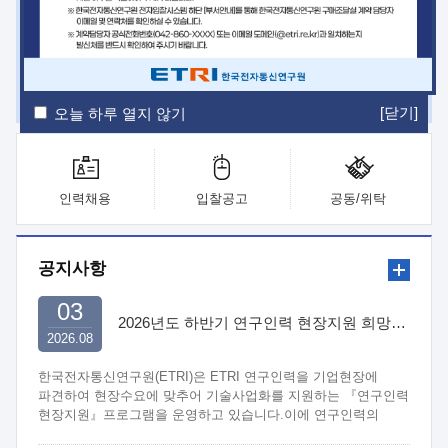
ETRI Insight
ETRI Journal
전자통신동향분석
ETRI 웹진
ETRI 간행물
전자도서관
[닫기]
오늘 하루 열지 않기
인력채용
입찰공고
공동/위탁
공지사항
03
2026년도 하반기 연구인력 현장지원 희망기업 신청/접수
2026.08
한국전자통신연구원(ETRI)은 ETRI 연구인력을 기업현장에
파견하여 현장수요에 맞추어 기술사업화를 지원하는 『연구인력
현장지원』프로그램을 운영하고 있습니다.이에 연구인력의
지원을 희망하는 중소.중견기업에서는 신청하여 주시기