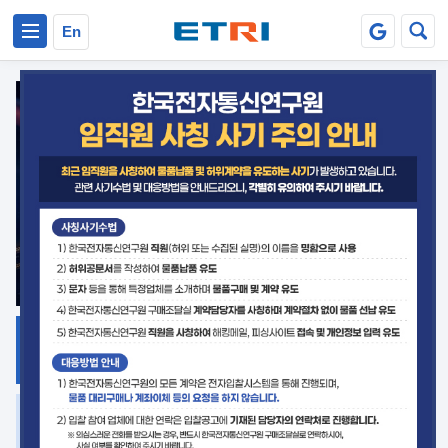
본문 바로가기
주요메뉴 바로가기
En
지식공유
ETRI 오픈소스
플랫폼
거버넌스 대응
발간자료