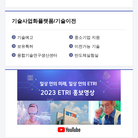
프로그램 개발
 상세이력ㅇ(붙 임1) 대상인력 A 상세이력ㅇ(붙
임2) 대상인력 B 상세이력
3. 신청방법 및 향후일정 등

신청방법: 이메일 (verdi@etri.re.kr)* <별첨양식>을 작성하여
기술사업화플랫폼/기술이전
제출
 문 의 처: ETRI사업화본부 기업성장지원부
기업성장지원전략실ㅇ오경석 책임 연구원 (T. 042-860-5076,
verdi@etri.re.kr)
 제출양식
ㅇ(별첨양식) ETRI연구인력
기술예고
중소기업 지원
현장지원 신청서 (기업)
보유특허
이전가능 기술
융합기술연구생산센터
반도체실험실