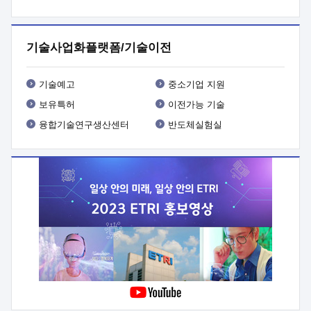
프로그램 개발
 상세이력ㅇ(붙 임1) 대상인력 A 상세이력ㅇ(붙
임2) 대상인력 B 상세이력
3. 신청방법 및 향후일정 등

신청방법: 이메일 (verdi@etri.re.kr)* <별첨양식>을 작성하여
기술사업화플랫폼/기술이전
제출
 문 의 처: ETRI사업화본부 기업성장지원부
기업성장지원전략실ㅇ오경석 책임 연구원 (T. 042-860-5076,
verdi@etri.re.kr)
 제출양식
ㅇ(별첨양식) ETRI연구인력
기술예고
중소기업 지원
현장지원 신청서 (기업)
보유특허
이전가능 기술
융합기술연구생산센터
반도체실험실