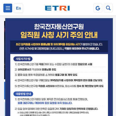
본문 바로가기
주요메뉴 바로가기
En
지식공유
ETRI 오픈소스
플랫폼
거버넌스 대응
발간자료