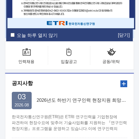
ETRI Insight
ETRI Journal
전자통신동향분석
ETRI 웹진
ETRI 간행물
전자도서관
[닫기]
오늘 하루 열지 않기
인력채용
입찰공고
공동/위탁
공지사항
03
2026년도 하반기 연구인력 현장지원 희망기업 신청/접수
2026.08
한국전자통신연구원(ETRI)은 ETRI 연구인력을 기업현장에
파견하여 현장수요에 맞추어 기술사업화를 지원하는 『연구인력
현장지원』프로그램을 운영하고 있습니다.이에 연구인력의
지원을 희망하는 중소.중견기업에서는 신청하여 주시기