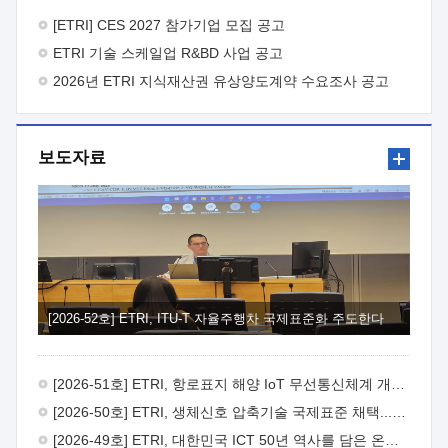
바랍니다.
2026년 8월 한국전자통신연구원장
1. 추진개요

추진목적: ETRI 인력을 기업현장에 파견. 기술지원을
[ETRI] CES 2027 참가기업 모집 공고
실시함으로써 ETRI 개발기술의 사업화를 지원하여
ETRI 기술 스케일업 R&BD 사업 공고
사업화성과를 극대화하고, 지원기업을 강견기업으로 육성하고자
함.
2026년 ETRI 지식재산권 유상양도계약 수요조사 공고
 신청자격: ETRI 협력기업 및 일반 ICT 중소기업*
협력기업: ETRI 창업/연구소기업, 기술이전/출자기업 등 ETRI
개발기술을 사업화하고자 하는 기업
 파견기간: 1년 이상
[최대 3년까지 연속지원 가능]* 연속지원은 지원완료 시점에서
보도자료
당해 지원실적과 차기 지원계획을 평가하여 결정
 기업부담:
연구인력 연봉기준 30 ~ 40%* (1년차) 연봉의 30%, (2 ~ 3년차)
연봉의 40%
 추진일정(1)희망기업 신청/접수(2)희망인력-
희망기업 매칭(3)현장조사/ 선정(심의)(4)협약체결(5)
기업파견8월 3일 ~ 14일
8월 17일 ~ 26일
9월초순
9월 중순
10월 이후* 상기일정은 희망인력-희망기업간 매칭 원활시를
가정한 것으로 상황에 따라 상당기간 일정이 지연될 수 있음. **
(1)희망인력-희망기업간 적합성이 낮다고 판단되거나, (2)
희망인력이 파견의사를 철회할 경우 후속 절차가 진행되지 않을
[2026-52호] ETRI, ITU-T 자율주행차 국제표준화 주도한다
수 있음.2. 현장지원 희망인력 및 상세이력
 희망인력
목록기술분야연구인력번호지원가능 기술반도체/
전자소자A반도체 소자(trasistor/diode) 제작 공정 전자소자 제작
[2026-51호] ETRI, 항로표지 해양 IoT 무선통신체계 개발 나선다
공정(FET / SBD 등 )유기물 반도체 소재 및 소자 설계, 합성 및
제작바이오센서 설계/제작토양/수질/가스 센서 설계/
[2026-50호] ETRI, 생체신호 압축기술 국제표준 채택...의료 AI 시대 연다
제작광소자응용B광 센서 및 응용 시스템시스템 제어 및 데이터
[2026-49호] ETRI, 대한민국 ICT 50년 역사를 담은 온라인 50년사 공개
처리FPGA 제어, VHDL 프로그램 개발Labview, Python, C