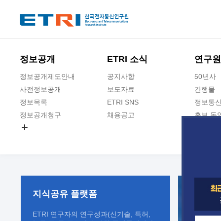
본문 바로가기
주요메뉴 바로가기
정보공개
ETRI 소식
연구원
정보공개제도안내
공지사항
50년사
사전정보공개
보도자료
간행물
정보목록
ETRI SNS
정보통신
정보공개청구
채용공고
홍보 동
경영공시
공공데이터개방
사업실명제
지식공유
플랫폼
ETRI 연구자의 연구성과(신기술, 특허,