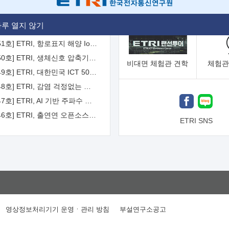
[2026-52호] ETRI, ITU-T 자율주행차 국제표준화 주도한다
루 열지 않기
[2026-51호] ETRI, 항로표지 해양 IoT 무선통신체계 개발 나선다
[2026-50호] ETRI, 생체신호 압축기술 국제표준 채택...의료 AI 시대 연다
비대면
체험관 견학
체험관
[2026-49호] ETRI, 대한민국 ICT 50년 역사를 담은 온라인 50년사 공개
[2026-48호] ETRI, 감염 걱정없는 공중 터치 인터페이스 시대 연다
[2026-47호] ETRI, AI 기반 주파수 예측기술 국제표준 이끌어
[2026-46호] ETRI, 출연연 오픈소스 협의체 '범출연연'으로 확대 운영
ETRI SNS
영상정보처리기기 운영ㆍ관리 방침
부설연구소공고