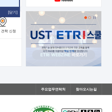
[닫기]
 견학
신청
주요업무연락처
찾아오시는길