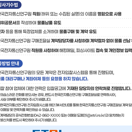
료
기술사업화플랫폼/기술
기술예고
중소기
보유특허
이전가
융합기술연구생산센터
반도