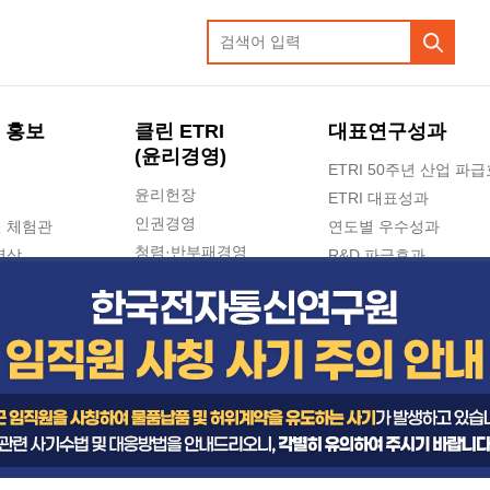
 홍보
클린 ETRI
대표연구성과
(윤리경영)
ETRI 50주년 산업 파
윤리헌장
ETRI 대표성과
인권경영
 체험관
연도별 우수성과
청렴·반부패경영
영상
R&D 파급효과
e-신문고(ETRI 신고센터)
지식공유플랫폼
공익신고
청렴포털 신고
고객의소리
수의계약 현황
부패징계 현황
감사결과공개