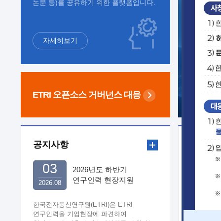
논문 등)를 공유하기 위한 플랫폼입니다.
자세히보기
ETRI 오픈소스
거버넌스 대응
공지사항
보도자
03
2026년도 하반기
연구인력 현장지원
2026.08
희망기업 신청/접수
한국전자통신연구원(ETRI)은 ETRI
연구인력을 기업현장에 파견하여