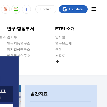
En
glish
Translate
연구·행정부서
ETRI 소개
급효과
감사부
인사말
인공지능연구소
연구원소개
피지컬AI연구소
연혁
입체통신연구소
조직도
공간미디어연구소
기타 공개정보
ADX융합연구소
원규 제·개정 예고
ICT전략연구소
연구원 고객헌장
인공지능안전연구소
ETRI CI
우주항공반도체전략연구단
주요업무연락처
발간자료
대경권연구본부
찾아오시는길
호남권연구본부