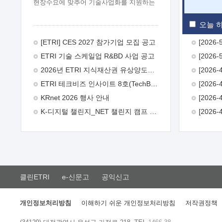
현장수요에 맞추어 기술사업화를 지원하는
『연구인력 현장지원』프로그램을
운영하고 있습니다.이에 연구인력의 지원을
오늘 하
희망하는 중소.중견기업에서는 신청하여
주시기 바랍니다.
2026년 8월
[ETRI] CES 2027 참가기업 모집 공고
한국전자통신연구원장
1. 추진개요

ETRI 기술 스케일업 R&BD 사업 공고
추진목적: ETRI 인력을 기업현장에 파견.
기술지원을 실시함으로써 ETRI 개발기술의
2026년 ETRI 지식재산권 유상양도계약 수요조사 공고
사업화를 지원하여 사업화성과를
ETRI 테크비즈 인사이트 8호(TechBiz Insight Vol.8) 발간
극대화하고, 지원기업을 강견기업으로
육성하고자 함.
 신청자격: ETRI
KRnet 2026 행사 안내
협력기업 및 일반 ICT 중소기업* 협력기업:
K-디지털 챌린지_NET 챌린지 캠프 시즌13 안내
ETRI 창업/연구소기업, 기술이전/출자기업
등 ETRI 개발기술을 사업화하고자 하는
기업
 파견기간: 1년 이상 [최대 3년까지
연속지원 가능]* 연속지원은 지원완료
시점에서 당해 지원실적과 차기 지원계획을
평가하여 결정
 기업부담: 연구인력
연봉기준 30 ~ 40%* (1년차) 연봉의 30%,
클린ETRI
e-신문고
공익신고
(2 ~ 3년차) 연봉의 40%
 추진일정(1)
희망기업 신청/접수(2)희망인력-희망기업
매칭(3)현장조사/ 선정(심의)(4)협약체결
개인정보처리방침
이해하기 쉬운 개인정보처리방침
저작권정책
(5)기업파견8월 3일 ~ 14일
8월 17일 ~
26일
9월초순
9월 중순
10월 이후*