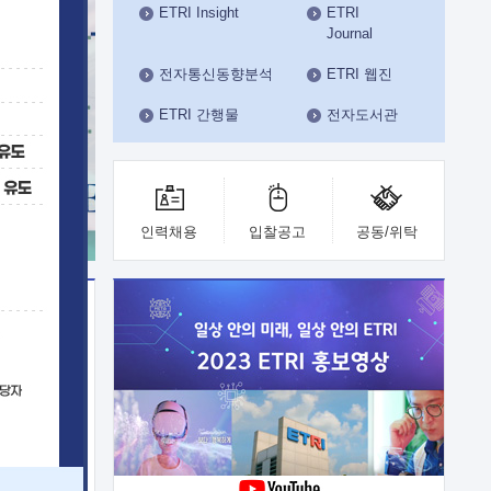
ETRI Insight
ETRI
수도권연구본부
Journal
기획본부
사업화본부
전자통신동향분석
ETRI 웹진
행정본부
ETRI 간행물
전자도서관
대외협력부
인력채용
입찰공고
공동/위탁
이전
업 지원
능 기술
체실험실