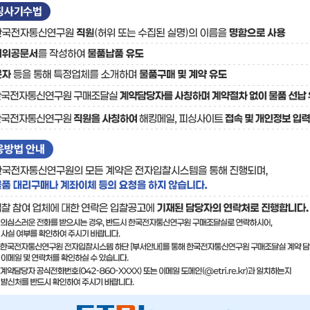
료
기술사업화플랫폼/기술
기술예고
중소기
보유특허
이전가
융합기술연구생산센터
반도