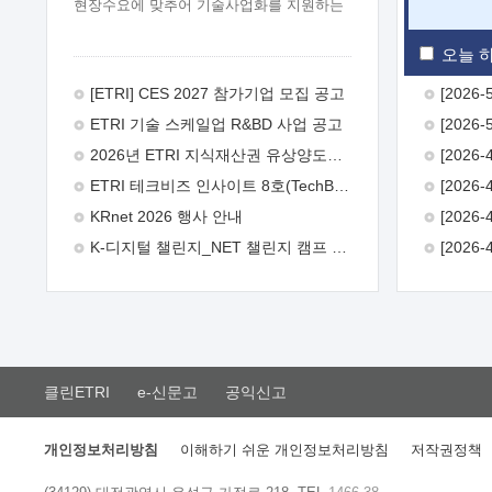
현장수요에 맞추어 기술사업화를 지원하는
『연구인력 현장지원』프로그램을
운영하고 있습니다.이에 연구인력의 지원을
오늘 하
희망하는 중소.중견기업에서는 신청하여
주시기 바랍니다.
2026년 8월
[ETRI] CES 2027 참가기업 모집 공고
한국전자통신연구원장
1. 추진개요

ETRI 기술 스케일업 R&BD 사업 공고
추진목적: ETRI 인력을 기업현장에 파견.
기술지원을 실시함으로써 ETRI 개발기술의
2026년 ETRI 지식재산권 유상양도계약 수요조사 공고
사업화를 지원하여 사업화성과를
ETRI 테크비즈 인사이트 8호(TechBiz Insight Vol.8) 발간
극대화하고, 지원기업을 강견기업으로
육성하고자 함.
 신청자격: ETRI
KRnet 2026 행사 안내
협력기업 및 일반 ICT 중소기업* 협력기업:
K-디지털 챌린지_NET 챌린지 캠프 시즌13 안내
ETRI 창업/연구소기업, 기술이전/출자기업
등 ETRI 개발기술을 사업화하고자 하는
기업
 파견기간: 1년 이상 [최대 3년까지
연속지원 가능]* 연속지원은 지원완료
시점에서 당해 지원실적과 차기 지원계획을
평가하여 결정
 기업부담: 연구인력
연봉기준 30 ~ 40%* (1년차) 연봉의 30%,
클린ETRI
e-신문고
공익신고
(2 ~ 3년차) 연봉의 40%
 추진일정(1)
희망기업 신청/접수(2)희망인력-희망기업
매칭(3)현장조사/ 선정(심의)(4)협약체결
개인정보처리방침
이해하기 쉬운 개인정보처리방침
저작권정책
(5)기업파견8월 3일 ~ 14일
8월 17일 ~
26일
9월초순
9월 중순
10월 이후*