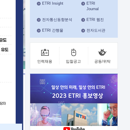
ETRI Insight
ETRI
수도권연구본부
Journal
기획본부
사업화본부
전자통신동향분석
ETRI 웹진
행정본부
ETRI 간행물
전자도서관
대외협력부
인력채용
입찰공고
공동/위탁
이전
업 지원
능 기술
체실험실