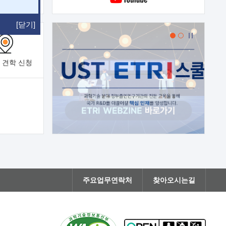
[닫기]
 견학
신청
주요업무연락처
찾아오시는길