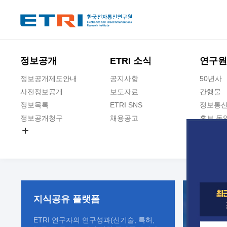
본문 바로가기
주요메뉴 바로가기
정보공개
ETRI 소식
연구원
정보공개제도안내
공지사항
50년사
사전정보공개
보도자료
간행물
정보목록
ETRI SNS
정보통신
정보공개청구
채용공고
홍보 동
경영공시
공공데이터개방
사업실명제
지식공유
플랫폼
ETRI 연구자의 연구성과(신기술, 특허,