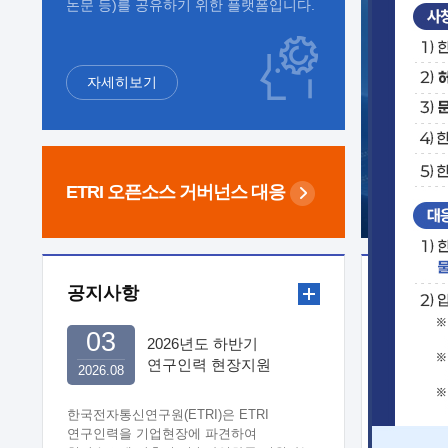
논문 등)를 공유하기 위한 플랫폼입니다.
자세히보기
ETRI 오픈소스
거버넌스 대응
공지사항
보도자
03
2026년도 하반기
연구인력 현장지원
2026.08
희망기업 신청/접수
한국전자통신연구원(ETRI)은 ETRI
연구인력을 기업현장에 파견하여