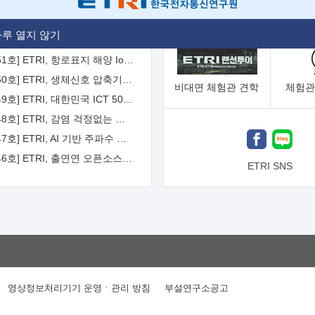
[2026-52호] ETRI, ITU-T 자율주행차 국제표준화 주도한다
루 열지 않기
[2026-51호] ETRI, 항로표지 해양 IoT 무선통신체계 개발 나선다
[2026-50호] ETRI, 생체신호 압축기술 국제표준 채택...의료 AI 시대 연다
비대면
체험관 견학
체험관
[2026-49호] ETRI, 대한민국 ICT 50년 역사를 담은 온라인 50년사 공개
[2026-48호] ETRI, 감염 걱정없는 공중 터치 인터페이스 시대 연다
[2026-47호] ETRI, AI 기반 주파수 예측기술 국제표준 이끌어
[2026-46호] ETRI, 출연연 오픈소스 협의체 '범출연연'으로 확대 운영
ETRI SNS
영상정보처리기기 운영ㆍ관리 방침
부설연구소공고