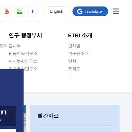
En
glish
Translate
연구·행정부서
ETRI 소개
급효과
감사부
인사말
인공지능연구소
연구원소개
피지컬AI연구소
연혁
입체통신연구소
조직도
공간미디어연구소
기타 공개정보
ADX융합연구소
원규 제·개정 예고
ICT전략연구소
연구원 고객헌장
인공지능안전연구소
ETRI CI
우주항공반도체전략연구단
주요업무연락처
발간자료
대경권연구본부
찾아오시는길
호남권연구본부