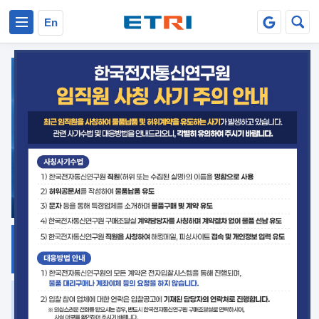
본문 바로가기
주요메뉴 바로가기
En
지식공유
ETRI 오픈소스
플랫폼
거버넌스 대응
발간자료