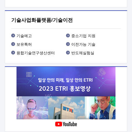
프로그램 개발
 상세이력ㅇ(붙 임1) 대상인력 A 상세이력ㅇ(붙
임2) 대상인력 B 상세이력
3. 신청방법 및 향후일정 등

신청방법: 이메일 (verdi@etri.re.kr)* <별첨양식>을 작성하여
기술사업화플랫폼/기술이전
제출
 문 의 처: ETRI사업화본부 기업성장지원부
기업성장지원전략실ㅇ오경석 책임 연구원 (T. 042-860-5076,
verdi@etri.re.kr)
 제출양식
ㅇ(별첨양식) ETRI연구인력
기술예고
중소기업 지원
현장지원 신청서 (기업)
보유특허
이전가능 기술
융합기술연구생산센터
반도체실험실