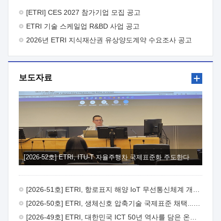
바랍니다.
2026년 8월 한국전자통신연구원장
1. 추진개요

추진목적: ETRI 인력을 기업현장에 파견. 기술지원을
[ETRI] CES 2027 참가기업 모집 공고
실시함으로써 ETRI 개발기술의 사업화를 지원하여
ETRI 기술 스케일업 R&BD 사업 공고
사업화성과를 극대화하고, 지원기업을 강견기업으로 육성하고자
함.
2026년 ETRI 지식재산권 유상양도계약 수요조사 공고
 신청자격: ETRI 협력기업 및 일반 ICT 중소기업*
협력기업: ETRI 창업/연구소기업, 기술이전/출자기업 등 ETRI
개발기술을 사업화하고자 하는 기업
 파견기간: 1년 이상
[최대 3년까지 연속지원 가능]* 연속지원은 지원완료 시점에서
보도자료
당해 지원실적과 차기 지원계획을 평가하여 결정
 기업부담:
연구인력 연봉기준 30 ~ 40%* (1년차) 연봉의 30%, (2 ~ 3년차)
연봉의 40%
 추진일정(1)희망기업 신청/접수(2)희망인력-
희망기업 매칭(3)현장조사/ 선정(심의)(4)협약체결(5)
기업파견8월 3일 ~ 14일
8월 17일 ~ 26일
9월초순
9월 중순
10월 이후* 상기일정은 희망인력-희망기업간 매칭 원활시를
가정한 것으로 상황에 따라 상당기간 일정이 지연될 수 있음. **
(1)희망인력-희망기업간 적합성이 낮다고 판단되거나, (2)
희망인력이 파견의사를 철회할 경우 후속 절차가 진행되지 않을
[2026-52호] ETRI, ITU-T 자율주행차 국제표준화 주도한다
수 있음.2. 현장지원 희망인력 및 상세이력
 희망인력
목록기술분야연구인력번호지원가능 기술반도체/
전자소자A반도체 소자(trasistor/diode) 제작 공정 전자소자 제작
[2026-51호] ETRI, 항로표지 해양 IoT 무선통신체계 개발 나선다
공정(FET / SBD 등 )유기물 반도체 소재 및 소자 설계, 합성 및
제작바이오센서 설계/제작토양/수질/가스 센서 설계/
[2026-50호] ETRI, 생체신호 압축기술 국제표준 채택...의료 AI 시대 연다
제작광소자응용B광 센서 및 응용 시스템시스템 제어 및 데이터
[2026-49호] ETRI, 대한민국 ICT 50년 역사를 담은 온라인 50년사 공개
처리FPGA 제어, VHDL 프로그램 개발Labview, Python, C