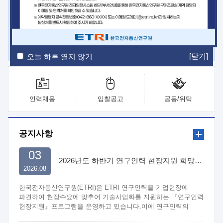
ETRI Insight
ETRI Journal
전자통신동향분석
ETRI 웹진
ETRI 간행물
전자도서관
[닫기]
오늘 하루 열지 않기
인력채용
입찰공고
공동/위탁
공지사항
03
2026년도 하반기 연구인력 현장지원 희망기업 신청/접수
2026.08
한국전자통신연구원(ETRI)은 ETRI 연구인력을 기업현장에
파견하여 현장수요에 맞추어 기술사업화를 지원하는 『연구인력
현장지원』프로그램을 운영하고 있습니다.이에 연구인력의
지원을 희망하는 중소.중견기업에서는 신청하여 주시기