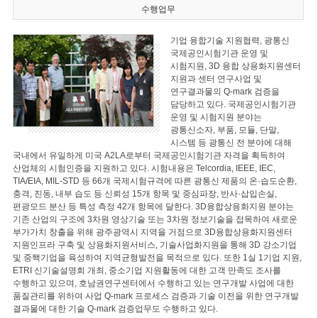
수행업무
기업 융합기술 지원협력, 광통신
국제공인시험기관 운영 및
시험지원, 3D 융합 상용화지원센터
지원과 센터 연구사업 및
연구결과물의 Q-mark 검증을
담당하고 있다. 국제공인시험기관
운영 및 시험지원 분야는
광통신소자, 부품, 모듈, 단말,
시스템 등 광통신 전 분야에 대해
국내에서 유일하게 미국 A2LA로부터 국제공인시험기관 자격을 획득하여
산업체의 시험인증을 지원하고 있다. 시험내용은 Telcordia, IEEE, IEC,
TIA/EIA, MIL-STD 등 66개 국제시험규격에 따른 광통신 제품의 온·습도순환,
충격, 진동, 내부 습도 등 신뢰성 15개 항목 및 중심파장, 반사·삽입손실,
편광모드 분산 등 특성 측정 42개 항목에 달한다. 3D융합상용화지원 분야는
기존 산업의 구조에 3차원 영상기술 또는 3차원 정보기술을 접목하여 새로운
부가가치 창출을 위해 광주광역시 지역을 거점으로 3D융합상용화지원센터
지원인프라 구축 및 상용화지원서비스, 기술사업화지원을 통해 3D 강소기업
및 중핵기업을 육성하여 지역균형발전을 목적으로 있다. 또한 1실 1기업 지원,
ETRI 신기술설명회 개최, 중소기업 지원활동에 대한 고객 만족도 조사를
수행하고 있으며, 호남권연구센터에서 수행하고 있는 연구개발 사업에 대한
품질관리를 위하여 사업 Q-mark 프로세스 검증과 기술 이전을 위한 연구개발
결과물에 대한 기술 Q-mark 검증업무도 수행하고 있다.