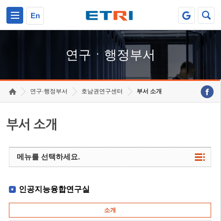
본문 바로가기
주요메뉴 바로가기
하단메뉴 바로가기
En
연구ㆍ행정부서
연구·행정부서
호남권연구센터
부서 소개
부서 소개
메뉴를 선택하세요.
인공지능융합연구실
소개