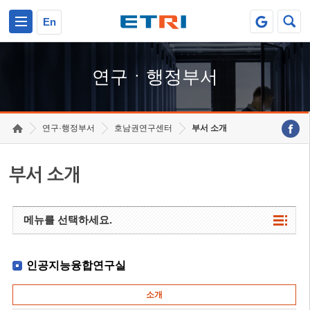
본문 바로가기
주요메뉴 바로가기
하단메뉴 바로가기
En
연구ㆍ행정부서
연구·행정부서
호남권연구센터
부서 소개
부서 소개
메뉴를 선택하세요.
인공지능융합연구실
소개